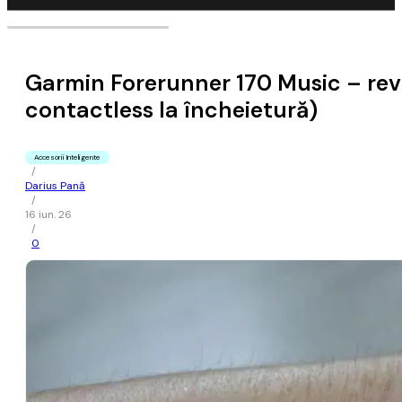
Garmin Forerunner 170 Music – revie
contactless la încheietură)
Accesorii Inteligente
/
Darius Pană
/
16 iun. 26
/
0