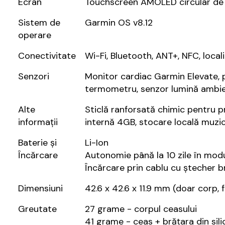
Ecran
Touchscreen AMOLED circular de 1.2
Sistem de
Garmin OS v8.12
operare
Conectivitate
Wi-Fi, Bluetooth, ANT+, NFC, local
Senzori
Monitor cardiac Garmin Elevate, p
termometru, senzor lumină ambie
Alte
Sticlă ranforsată chimic pentru pr
informații
internă 4GB, stocare locală muzi
Baterie și
Li-Ion
Încărcare
Autonomie până la 10 zile în modu
Încărcare prin cablu cu ștecher 
Dimensiuni
42.6 x 42.6 x 11.9 mm (doar corp, 
Greutate
27 grame - corpul ceasului
41 grame - ceas + brățara din sil