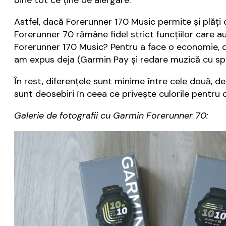
bine tot ce ține de alergare.
Astfel, dacă Forerunner 170 Music permite și plăți
Forerunner 70 rămâne fidel strict funcțiilor care a
Forerunner 170 Music? Pentru a face o economie, da
am expus deja (Garmin Pay și redare muzică cu spa
În rest, diferențele sunt minime între cele două, de
sunt deosebiri în ceea ce privește culorile pentru c
Galerie de fotografii cu Garmin Forerunner 70: