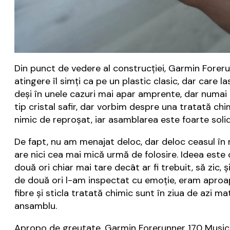
Din punct de vedere al construcției, Garmin Foreru
atingere îl simți ca pe un plastic clasic, dar care 
deși în unele cazuri mai apar amprente, dar numai 
tip cristal safir, dar vorbim despre una tratată chim
nimic de reproșat, iar asamblarea este foarte solid
De fapt, nu am menajat deloc, dar deloc ceasul în 
are nici cea mai mică urmă de folosire. Ideea este 
două ori chiar mai tare decât ar fi trebuit, să zic,
de două ori l-am inspectat cu emoție, eram aproape 
fibre și sticla tratată chimic sunt în ziua de azi m
ansamblu.
Apropo de greutate, Garmin Forerunner 170 Music nu