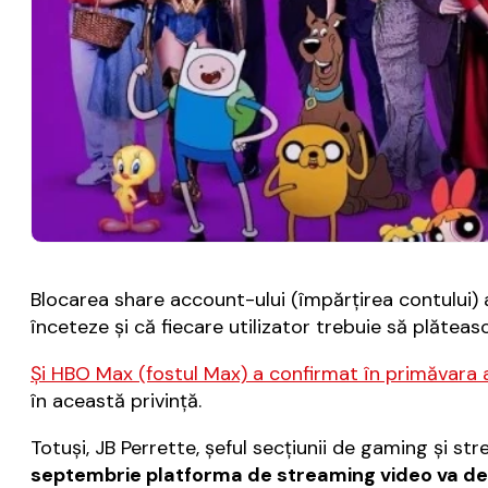
Blocarea share account-ului (împărţirea contului) 
înceteze şi că fiecare utilizator trebuie să plăteas
Şi HBO Max (fostul Max) a confirmat în primăvara 
în această privinţă.
Totuşi, JB Perrette, şeful secţiunii de gaming şi 
septembrie platforma de streaming video va de