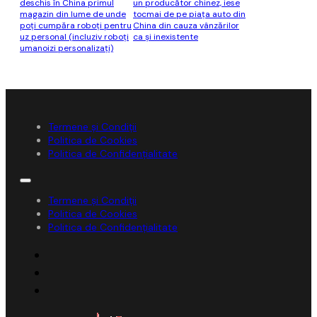
deschis în China primul
un producător chinez, iese
magazin din lume de unde
tocmai de pe piaţa auto din
poţi cumpăra roboţi pentru
China din cauza vânzărilor
uz personal (incluziv roboţi
ca şi inexistente
umanoizi personalizaţi)
Termene și Condiții
Politica de Cookies
Politica de Confidențialitate
Termene și Condiții
Politica de Cookies
Politica de Confidențialitate