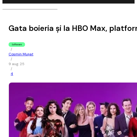
Gata boieria şi la HBO Max, platf
Software
/
Cosmin Mușat
/
9 aug. 25
/
4