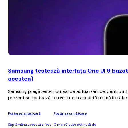
Samsung testează interfaţa One UI 9 bazat
acestea)
Samsung pregăteşte noul val de actualizări, cel pentru i
prezent se testează la nivel intern această ultimă iteraţ
Postarea anterioară
Postarea următoare
Săptămâna aceasta a fost
O marcă auto deţinută de