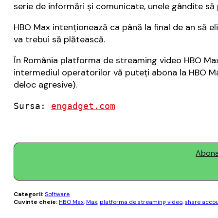
serie de informări şi comunicate, unele gândite să 
HBO Max intenţionează ca până la final de an să e
va trebui să plătească.
În România platforma de streaming video HBO Max es
intermediul operatorilor vă puteţi abona la HBO Ma
deloc agresive).
Sursa: 
engadget.com
Abonaț
Categorii:
Software
Cuvinte cheie:
HBO Max
,
Max
,
platforma de streaming video
,
share acco