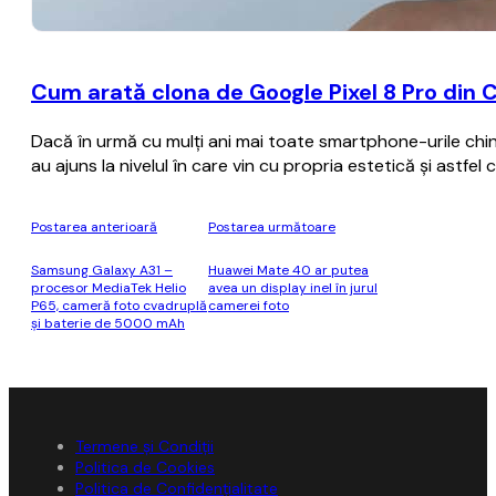
Cum arată clona de Google Pixel 8 Pro din 
Dacă în urmă cu mulţi ani mai toate smartphone-urile chine
au ajuns la nivelul în care vin cu propria estetică şi astf
Postarea anterioară
Postarea următoare
Samsung Galaxy A31 –
Huawei Mate 40 ar putea
procesor MediaTek Helio
avea un display inel în jurul
P65, cameră foto cvadruplă
camerei foto
şi baterie de 5000 mAh
Termene și Condiții
Politica de Cookies
Politica de Confidențialitate