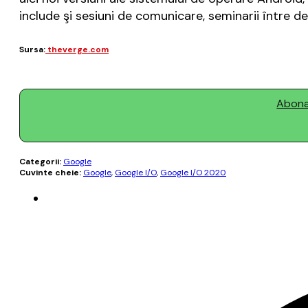
include şi sesiuni de comunicare, seminarii între d
Sursa:
theverge.com
Abonaț
Categorii:
Google
Cuvinte cheie:
Google
,
Google I/O
,
Google I/O 2020