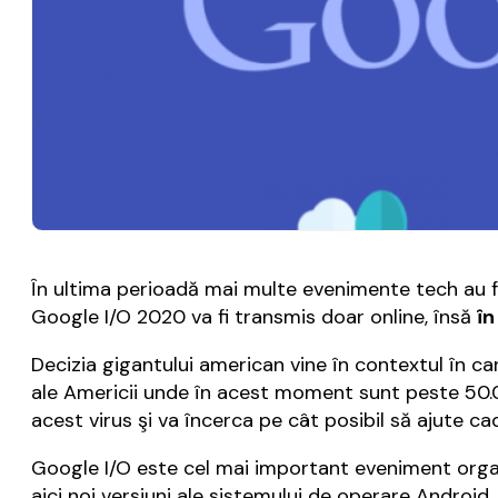
În ultima perioadă mai multe evenimente tech au fo
Google I/O 2020 va fi transmis doar online, însă
în
Decizia gigantului american vine în contextul în c
ale Americii unde în acest moment sunt peste 50.00
acest virus şi va încerca pe cât posibil să ajute cad
Google I/O este cel mai important eveniment orga
aici noi versiuni ale sistemului de operare Android,