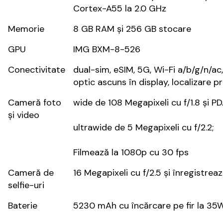
Cortex-A55 la 2.0 GHz
Memorie
8 GB RAM și 256 GB stocare
GPU
IMG BXM-8-526
Conectivitate
dual-sim, eSIM, 5G, Wi-Fi a/b/g/n/ac
optic ascuns în display, localizare
Cameră foto
wide de 108 Megapixeli cu f/1.8 și PD
și video
ultrawide de 5 Megapixeli cu f/2.2;
Filmează la 1080p cu 30 fps
Cameră de
16 Megapixeli cu f/2.5 și înregistrea
selfie-uri
Baterie
5230 mAh cu încărcare pe fir la 35W