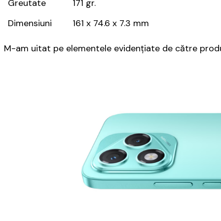
Greutate
171 gr.
Dimensiuni
161 x 74.6 x 7.3 mm
M-am uitat pe elementele evidențiate de către prod