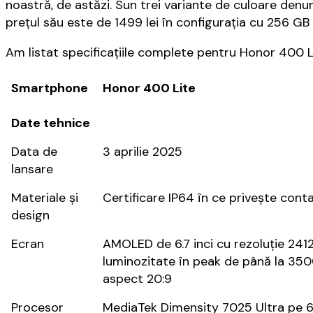
noastră, de astăzi. Sun trei variante de culoare denu
prețul său este de 1499 lei în configurația cu 256 GB
Am listat specificațiile complete pentru Honor 400 L
Smartphone
Honor 400 Lite
Date tehnice
Data de
3 aprilie 2025
lansare
Materiale și
Certificare IP64 în ce privește contac
design
Ecran
AMOLED de 6.7 inci cu rezoluție 2412 
luminozitate în peak de până la 3500
aspect 20:9
Procesor
MediaTek Dimensity 7025 Ultra pe 6n