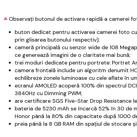
Observați butonul de activare rapidă a camerei fot
buton dedicat pentru activarea camerei foto cu f
prin glisarea butonului respectiv);
cameră principală cu senzor wide de 108 Megapi
ce generează imagini de o claritate mai bună;
trei moduri dedicate pentru portrete: Portret Amb
camera frontală include un algoritm denumit 
echilibreze zonele luminoase cu cele aflate în u
ecranul AMOLED acoperă 100% din spectrul DCI-P
3840Hz cu Dimming PWM;
are certificare SGS Five-Star Drop Resistance le
bateria de 5230 mAh se încarcă 52% în 30 de mi
Honor până la 80% din capacitate după 1000 de 
preia până la 8 GB RAM din spațiul de stocare și 