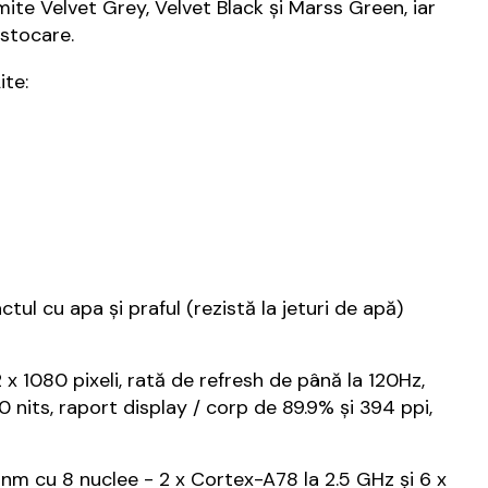
mite Velvet Grey, Velvet Black și Marss Green, iar
 stocare.
ite:
tul cu apa și praful (rezistă la jeturi de apă)
x 1080 pixeli, rată de refresh de până la 120Hz,
 nits, raport display / corp de 89.9% și 394 ppi,
m cu 8 nuclee - 2 x Cortex-A78 la 2.5 GHz și 6 x