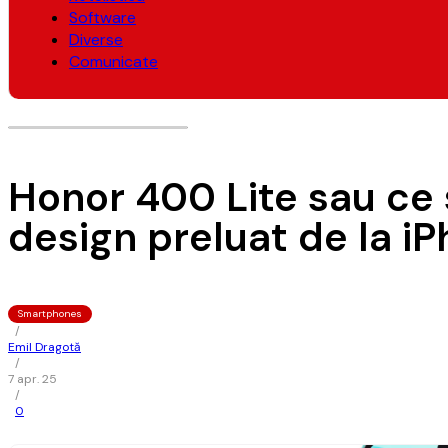
Software
Diverse
Comunicate
Honor 400 Lite sau ce 
design preluat de la i
Smartphones
/
Emil Dragotă
/
7 apr. 25
/
0