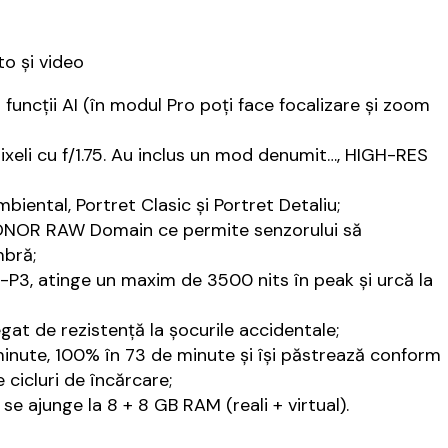
o și video
uncții AI (în modul Pro poți face focalizare și zoom
xeli cu f/1.75. Au inclus un mod denumit…, HIGH-RES
iental, Portret Clasic și Portret Detaliu;
HONOR RAW Domain ce permite senzorului să
mbră;
3, atinge un maxim de 3500 nits în peak și urcă la
gat de rezistență la șocurile accidentale;
nute, 100% în 73 de minute și își păstrează conform
cicluri de încărcare;
se ajunge la 8 + 8 GB RAM (reali + virtual).