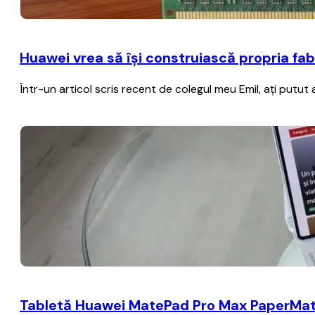
Huawei vrea să îşi construiască propria f
Într-un articol scris recent de colegul meu Emil, aţi put
Tabletă Huawei MatePad Pro Max PaperMatte