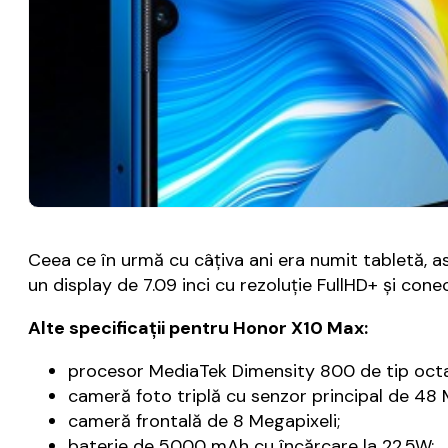
Ceea ce în urmă cu câţiva ani era numit tabletă, 
un display de 7.09 inci cu rezoluţie FullHD+ şi cone
Alte specificaţii pentru Honor X10 Max:
procesor MediaTek Dimensity 800 de tip oct
cameră foto triplă cu senzor principal de 48 
cameră frontală de 8 Megapixeli;
baterie de 5000 mAh cu încărcare la 22.5W;