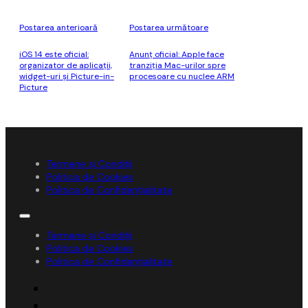
Postarea anterioară
Postarea următoare
iOS 14 este oficial:
Anunț oficial: Apple face
organizator de aplicații,
tranziția Mac-urilor spre
widget-uri și Picture-in-
procesoare cu nuclee ARM
Picture
Termene și Condiții
Politica de Cookies
Politica de Confidențialitate
Termene și Condiții
Politica de Cookies
Politica de Confidențialitate