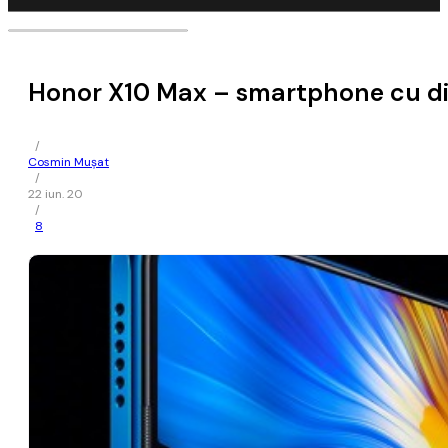
Honor X10 Max – smartphone cu disp
/
Cosmin Mușat
/
22 iun. 20
/
8