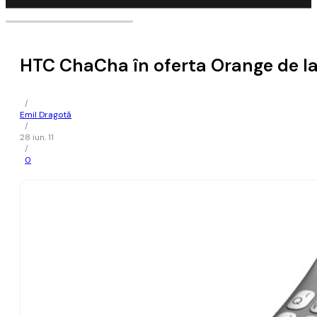
HTC ChaCha în oferta Orange de la
/
Emil Dragotă
/
28 iun. 11
/
0