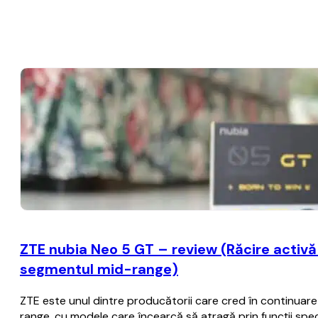
ZTE nubia Neo 5 GT – review (Răcire activă c
segmentul mid-range)
ZTE este unul dintre producătorii care cred în continua
range, cu modele care încearcă să atragă prin funcții spec