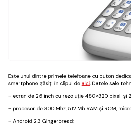
Este unul dintre primele telefoane cu buton dedica
smartphone găsiţi în clipul de
aici
. Datele sale teh
– ecran de 2.6 inch cu rezoluţie 480×320 pixeli şi 2
– procesor de 800 Mhz, 512 Mb RAM şi ROM, micro
– Android 2.3 Gingerbread;