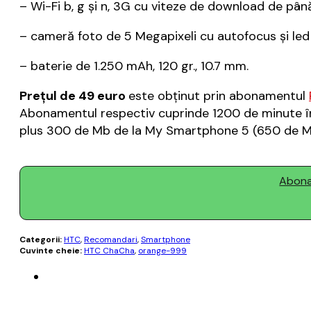
– Wi-Fi b, g şi n, 3G cu viteze de download de pân
– cameră foto de 5 Megapixeli cu autofocus şi led
– baterie de 1.250 mAh, 120 gr., 10.7 mm.
Preţul de 49 euro
este obţinut prin abonamentul
Abonamentul respectiv cuprinde 1200 de minute în
plus 300 de Mb de la My Smartphone 5 (650 de Mb 
Abonaț
Categorii:
HTC
,
Recomandari
,
Smartphone
Cuvinte cheie:
HTC ChaCha
,
orange-999