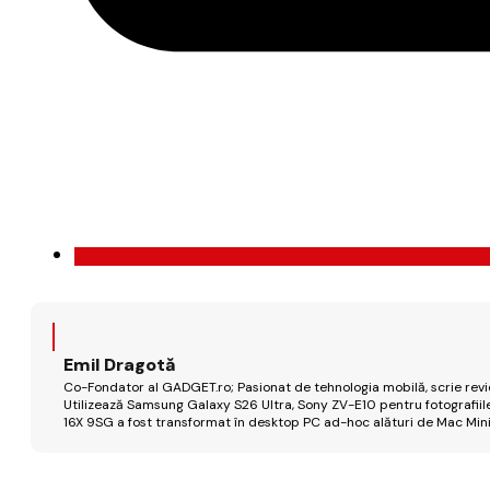
Emil Dragotă
Co-Fondator al GADGET.ro; Pasionat de tehnologia mobilă, scrie review
Utilizează Samsung Galaxy S26 Ultra, Sony ZV-E10 pentru fotografiile
16X 9SG a fost transformat în desktop PC ad-hoc alături de Mac Mini 