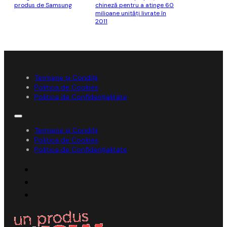
produs de Samsung
chineză pentru a atinge 60
milioane unităţi livrate în
2011
Termene și Condiții
Politica de Cookies
Politica de Confidențialitate
Termene și Condiții
Politica de Cookies
Politica de Confidențialitate