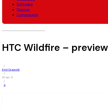
Software
Diverse
Comunicate
HTC Wildfire – preview
/
Emil Dragotă
/
19 ian. 11
/
4