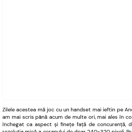
Zilele acestea mă joc cu un handset mai ieftin pe An
am mai scris până acum de multe ori, mai ales în 
închegat ca aspect şi fineţe faţă de concurenţă, d
rezoluţia mică a ecranului de doar 240×320 pixeli. P