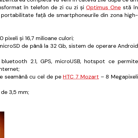
nsformat în telefon de zi cu zi şi
Optimus One
stă î
 portabilitate faţă de smartphoneurile din zona high-
ixeli şi 16,7 milioane culori;
icroSD de până la 32 Gb, sistem de operare Android
bluetooth 2.1, GPS, microUSB, hotspot ce permite
nternet;
te seamână cu cel de pe
HTC 7 Mozart
– 8 Megapixeli
 de 3,5 mm;