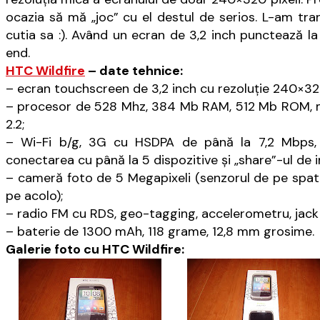
ocazia să mă „joc” cu el destul de serios. L-am tra
cutia sa :). Având un ecran de 3,2 inch punctează la
end.
HTC Wildfire
– date tehnice:
– ecran touchscreen de 3,2 inch cu rezoluţie 240×320 p
– procesor de 528 Mhz, 384 Mb RAM, 512 Mb ROM, m
2.2;
– Wi-Fi b/g, 3G cu HSDPA de până la 7,2 Mbps, 
conectarea cu până la 5 dispozitive şi „share”-ul de i
– cameră foto de 5 Megapixeli (senzorul de pe spa
pe acolo);
– radio FM cu RDS, geo-tagging, accelerometru, jack
– baterie de 1300 mAh, 118 grame, 12,8 mm grosime.
Galerie foto cu HTC Wildfire: