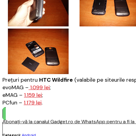
Preţuri pentru
HTC Wildfire
(valabile pe siteurile res
evoMAG –
1.099 lei
;
eMAG –
1.159 lei
;
PCfun –
1.179 lei
.
Abonați-vă la canalul Gadget.ro de WhatsApp pentru a fi la c
Categorii:
Android