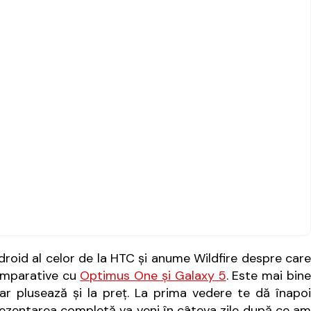
droid al celor de la HTC şi anume Wildfire despre care
comparative cu
Optimus One şi Galaxy 5
. Este mai bin
ar plusează şi la preţ. La prima vedere te dă înapoi
rezentarea completă va veni în câteva zile după ce am