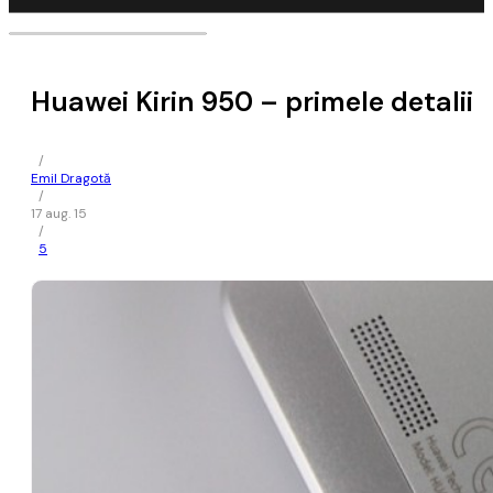
Huawei Kirin 950 – primele detalii
/
Emil Dragotă
/
17 aug. 15
/
5