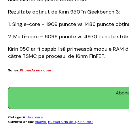
Rezultate obținut de Kirin 950 în Geekbench 3:
1. Single-core – 1909 puncte vs 1486 puncte obți
2. Multi-core – 6096 puncte vs 4970 puncte strâ
Kirin 950 ar fi capabil să primească module RAM d
către TSMC pe procesul de 16nm FinFET.
Sursa:
PhoneArena.com
Abonaț
Categorii:
Hardware
Cuvinte cheie:
Huawei
,
Huawei Kirin 950
,
Kirin 950