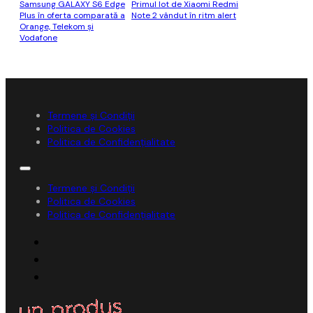
Samsung GALAXY S6 Edge
Primul lot de Xiaomi Redmi
Plus în oferta comparată a
Note 2 vândut în ritm alert
Orange, Telekom și
Vodafone
Termene și Condiții
Politica de Cookies
Politica de Confidențialitate
Termene și Condiții
Politica de Cookies
Politica de Confidențialitate