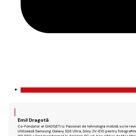
Emil Dragotă
Co-Fondator al GADGET.ro; Pasionat de tehnologia mobilă, scrie review
Utilizează Samsung Galaxy S26 Ultra, Sony ZV-E10 pentru fotografiile
16X 9SG a fost transformat în desktop PC ad-hoc alături de Mac Mini 