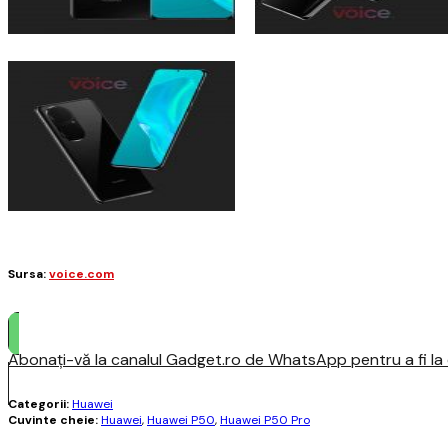
Sursa:
voice.com
Abonați-vă la canalul Gadget.ro de WhatsApp pentru a fi la c
Categorii:
Huawei
Cuvinte cheie:
Huawei
,
Huawei P50
,
Huawei P50 Pro