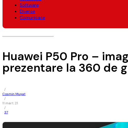
Software
Diverse
Comunicate
Huawei P50 Pro – imagin
prezentare la 360 de 
/
Cosmin Mușat
/
11 mart. 21
/
37