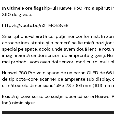
În ultimele ore flagship-ul Huawei P50 Pro a apărut î
360 de grade:
httpvh://youtu.be/nXTMOh8vEBI
Smartphone-ul arată cel puţin nonconformist. În zon
aproape inexistente şi o cameră selfie mică poziţion
special pe spate, acolo unde avem două lentile rotun
imagini arată ca doi senzori de amprentă giganţi. Nu 
mai probabil vom avea doi senzori mari cu rol multipl
Huawei P50 Pro va dispune de un ecran OLED de 6.6 i
de tip octa-core, scanner de amprente sub display, d
următoarele dimensiuni: 159 x 73 x 8.6 mm (10.3 mm 
Există şi ceva surse ce susţin ideea că seria Huawei
încă nimic sigur.