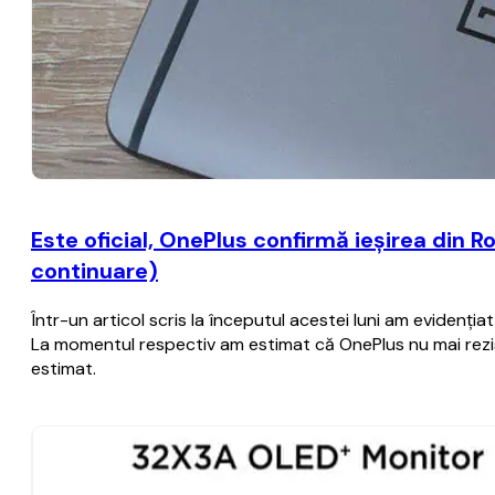
Este oficial, OnePlus confirmă ieşirea din R
continuare)
Într-un articol scris la începutul acestei luni am evidenţia
La momentul respectiv am estimat că OnePlus nu mai rezist
estimat.