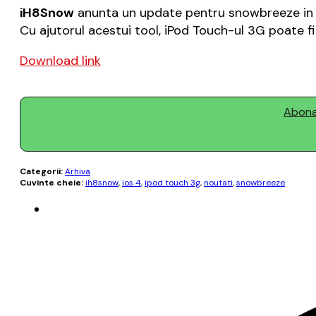
iH8Snow
anunta un update pentru snowbreeze in ca
Cu ajutorul acestui tool, iPod Touch-ul 3G poate fi
Download link
Abonaț
Categorii:
Arhiva
Cuvinte cheie:
ih8snow
,
ios 4
,
ipod touch 3g
,
noutati
,
snowbreeze