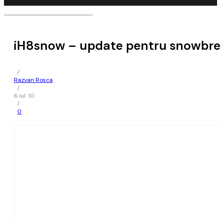
iH8snow – update pentru snowbree
/
Razvan Rosca
/
6 iul. 10
/
0