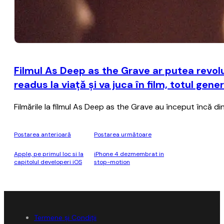
Filmul As Deep as the Grave ar putea revolu
readus la viaţă şi va juca în film, totul gene
Filmările la filmul As Deep as the Grave au început încă di
Postarea anterioară
Postarea următoare
Apple, pe primul loc si la
iPhone 4 dezmembrat in
capitolul developeri iOS
stop-motion
Termene și Condiții