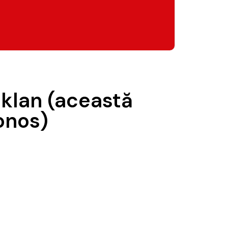
eklan (această
onos)