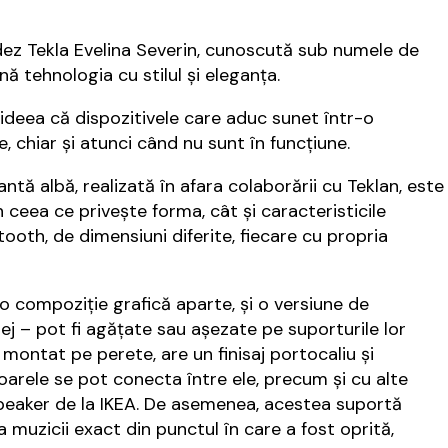
uedez Tekla Evelina Severin, cunoscută sub numele de
 tehnologia cu stilul și eleganța.
ideea că dispozitivele care aduc sunet într-o
, chiar și atunci când nu sunt în funcțiune.
ntă albă, realizată în afara colaborării cu Teklan, este
ceea ce privește forma, cât și caracteristicile
ooth, de dimensiuni diferite, fiecare cu propria
o compoziție grafică aparte, și o versiune de
ej – pot fi agățate sau așezate pe suporturile lor
montat pe perete, are un finisaj portocaliu și
zoarele se pot conecta între ele, precum și cu alte
peaker de la IKEA. De asemenea, acestea suportă
 muzicii exact din punctul în care a fost oprită,