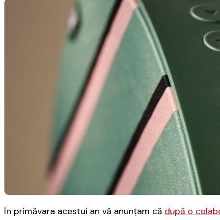
În primăvara acestui an vă anunţam că
după o colabo