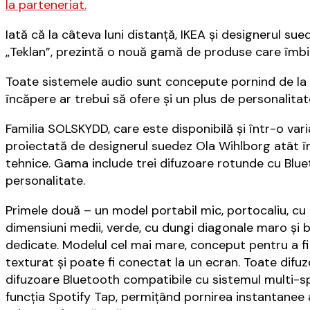
la parteneriat.
Iată că la câteva luni distanţă, IKEA și designerul s
„Teklan”, prezintă o nouă gamă de produse care îmbină
Toate sistemele audio sunt concepute pornind de la 
încăpere ar trebui să ofere și un plus de personalitate
Familia SOLSKYDD, care este disponibilă și într-o varia
proiectată de designerul suedez Ola Wihlborg atât în 
tehnice. Gama include trei difuzoare rotunde cu Bluet
personalitate.
Primele două – un model portabil mic, portocaliu, cu 
dimensiuni medii, verde, cu dungi diagonale maro și b
dedicate. Modelul cel mai mare, conceput pentru a fi 
texturat și poate fi conectat la un ecran. Toate difu
difuzoare Bluetooth compatibile cu sistemul multi-s
funcția Spotify Tap, permițând pornirea instantanee a