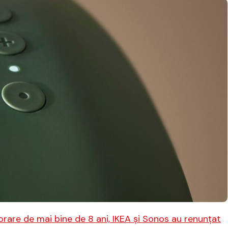
rare de mai bine de 8 ani, IKEA şi Sonos au renunţat