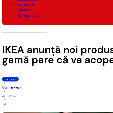
Software
Diverse
Comunicate
IKEA anunţă noi produs
gamă pare că va acoper
Hardware
/
Cosmin Mușat
/
26 nov. 25
/
0