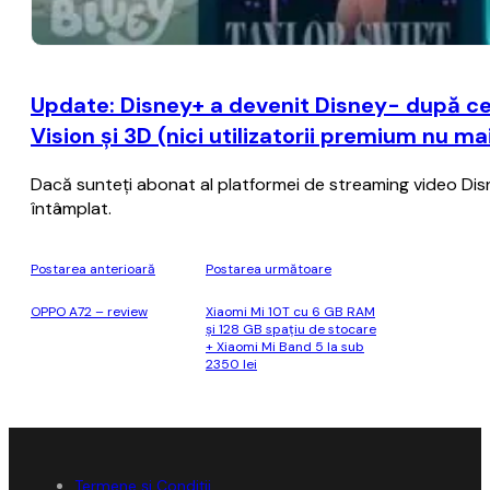
Update: Disney+ a devenit Disney- după ce
Vision şi 3D (nici utilizatorii premium nu m
Dacă sunteţi abonat al platformei de streaming video Disney+
întâmplat.
Postarea anterioară
Postarea următoare
OPPO A72 – review
Xiaomi Mi 10T cu 6 GB RAM
şi 128 GB spaţiu de stocare
+ Xiaomi Mi Band 5 la sub
2350 lei
Termene și Condiții