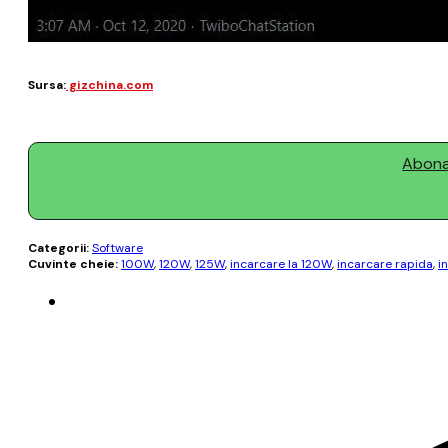
Sursa:
gizchina.com
Abonaț
Categorii:
Software
Cuvinte cheie:
100W
,
120W
,
125W
,
incarcare la 120W
,
incarcare rapida
,
i