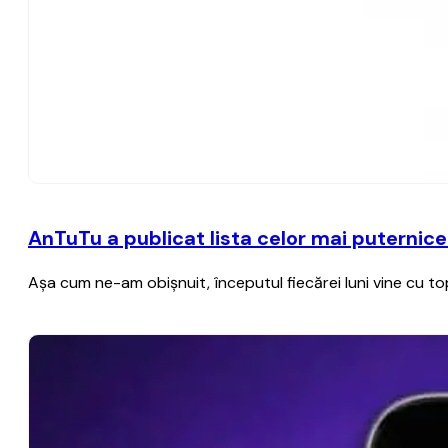
AnTuTu a publicat lista celor mai puternice
Aşa cum ne-am obişnuit, începutul fiecărei luni vine cu 