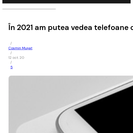
În 2021 am putea vedea telefoane c
/
Cosmin Mușat
/
12 oct. 20
/
5