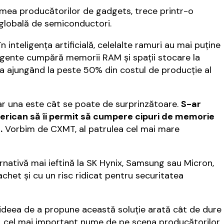
 lumea producătorilor de gadgets, trece printr-o
 globală de semiconductori.
inteligenţa artificială, celelalte ramuri au mai puţine
eligente cumpără memorii RAM şi spaţii stocare la
a ajungând la peste 50% din costul de producţie al
 iar una este cât se poate de surprinzătoare.
S-ar
rican să îi permit să cumpere cipuri de memorie
.
Vorbim de CXMT, al patrulea cel mai mare
rnativă mai ieftină la SK Hynix, Samsung sau Micron,
achet şi cu un risc ridicat pentru securitatea
 ideea de a propune această soluţie arată cât de dure
le, cel mai important nume de pe scena producătorilor