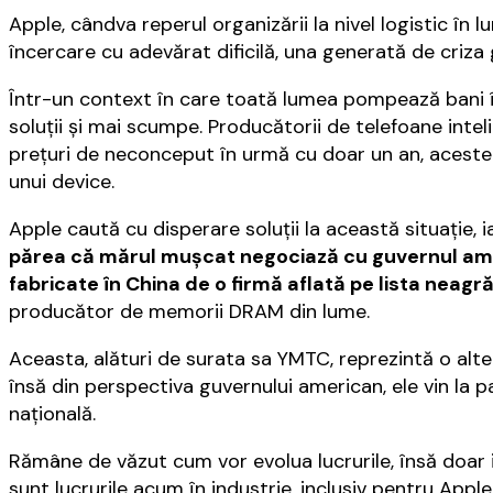
Apple, cândva reperul organizării la nivel logistic în
încercare cu adevărat dificilă, una generată de criza
Într-un context în care toată lumea pompează bani în 
soluţii şi mai scumpe. Producătorii de telefoane int
preţuri de neconceput în urmă cu doar un an, aceste
unui device.
Apple caută cu disperare soluţii la această situaţie,
părea că mărul muşcat negociază cu guvernul ame
fabricate în China de o firmă aflată pe lista neagră
producător de memorii DRAM din lume.
Aceasta, alături de surata sa YMTC, reprezintă o alte
însă din perspectiva guvernului american, ele vin la p
naţională.
Rămâne de văzut cum vor evolua lucrurile, însă doar
sunt lucrurile acum în industrie, inclusiv pentru App