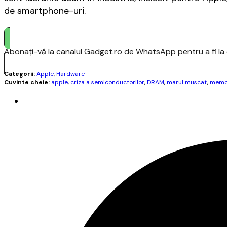
de smartphone-uri.
Abonați-vă la canalul Gadget.ro de WhatsApp pentru a fi la c
Categorii:
Apple
,
Hardware
Cuvinte cheie:
apple
,
criza a semiconductorilor
,
DRAM
,
marul muscat
,
memo