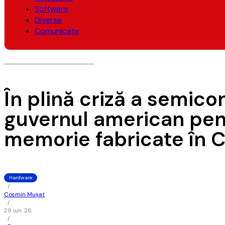
Software
Diverse
Comunicate
În plină criză a semic
guvernul american pen
memorie fabricate în Ch
Hardware
/
Cosmin Mușat
/
29 iun. 26
/