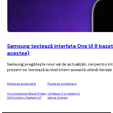
Samsung testează interfaţa One UI 9 bazat
acestea)
Samsung pregăteşte noul val de actualizări, cel pentru i
prezent se testează la nivel intern această ultimă iteraţ
Postarea anterioară
Postarea următoare
Ce a însemnat Black Friday
LG Nexus 5 a revenit în
2014 pentru Gadget.ro?
oferta Orange