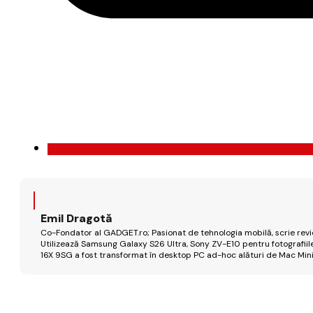
Emil Dragotă
Co-Fondator al GADGET.ro; Pasionat de tehnologia mobilă, scrie review
Utilizează Samsung Galaxy S26 Ultra, Sony ZV-E10 pentru fotografiile
16X 9SG a fost transformat în desktop PC ad-hoc alături de Mac Mini 