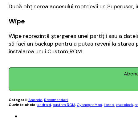
După obţinerea accesului rootdevii un Superuser, î
Wipe
Wipe reprezintă ştergerea unei partiţii sau a datelo
să faci un backup pentru a putea reveni la starea 
instalarea unui Custom ROM.
Abonaț
Categorii:
Android
,
Recomandari
Cuvinte cheie:
android
,
custom ROM
,
CyanogenMod
,
kernel
,
overclock
,
r