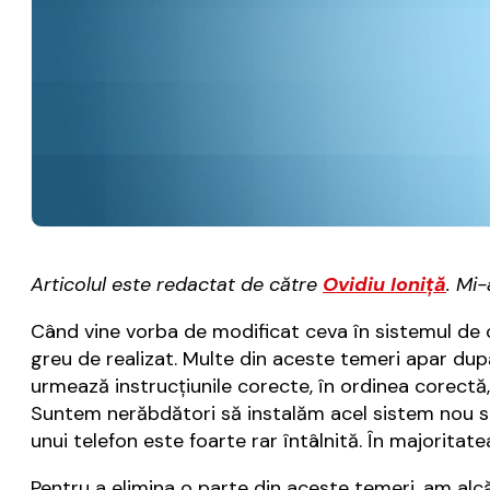
Articolul este redactat de către
Ovidiu Ioniță
. Mi
Când vine vorba de modificat ceva în sistemul de o
greu de realizat. Multe din aceste temeri apar dup
urmează instrucțiunile corecte, în ordinea corectă,
Suntem nerăbdători să instalăm acel sistem nou sa
unui telefon este foarte rar întâlnită. În majoritate
Pentru a elimina o parte din aceste temeri, am alcă