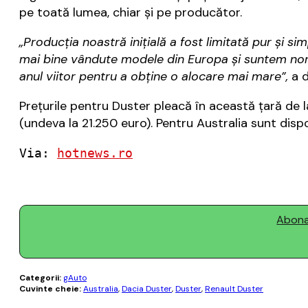
pe toată lumea, chiar şi pe producător.
„Producția noastră inițială a fost limitată pur și 
mai bine vândute modele din Europa și suntem noro
anul viitor pentru a obține o alocare mai mare”,
a d
Preţurile pentru Duster pleacă în această ţară de la
(undeva la 21.250 euro). Pentru Australia sunt disp
Via: 
hotnews.ro
Abonaț
Categorii:
gAuto
Cuvinte cheie:
Australia
,
Dacia Duster
,
Duster
,
Renault Duster