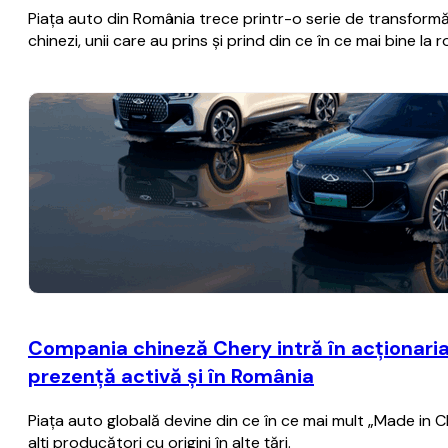
Piaţa auto din România trece printr-o serie de transformă
chinezi, unii care au prins şi prind din ce în ce mai bine la 
Compania chineză Chery intră în acţionaria
prezenţă activă şi în România
Piaţa auto globală devine din ce în ce mai mult „Made in C
alţi producători cu origini în alte ţări.