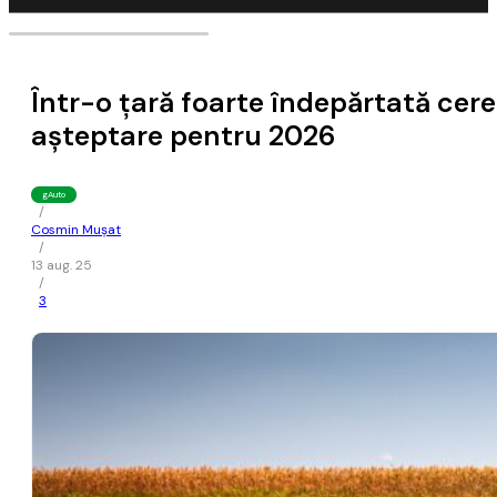
Într-o ţară foarte îndepărtată cere
aşteptare pentru 2026
gAuto
/
Cosmin Mușat
/
13 aug. 25
/
3