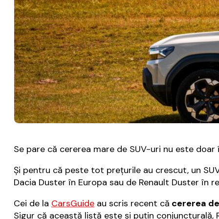
Se pare că cererea mare de SUV-uri nu este doar în E
Şi pentru că peste tot preţurile au crescut, un SU
Dacia Duster în Europa sau de Renault Duster în rest
Cei de la
CarsGuide
au scris recent că
cererea de 
Sigur că această listă este şi puţin conjuncturală,