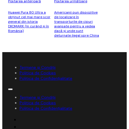
Postarea anterioară
Postarea următoare
Huawei Pura 80 Ultra a
Americanii pun dispozitive
obţinut cel mai mare scor
de localizare în
general din istoria
transporturile de cipuri
DXOMARK (în curând şi în
avansate pentru a vedea
România)
dacă şi unde sunt
deturnate ilegal spre China
Termene și Condiții
Politica de Cookies
Politica de Confidențialitate
Termene și Condiții
Politica de Cookies
Politica de Confidențialitate