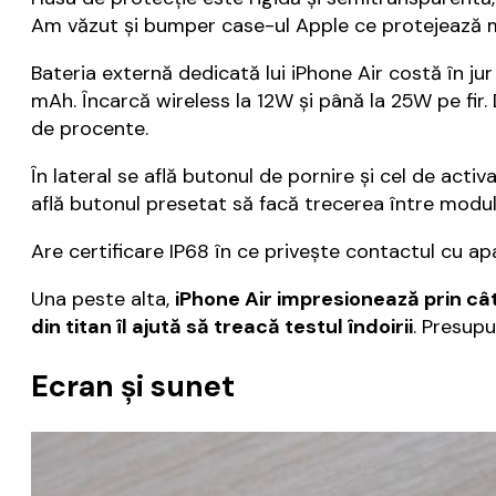
Am văzut și bumper case-ul Apple ce protejează mar
Bateria externă dedicată lui iPhone Air costă în ju
mAh. Încarcă wireless la 12W și până la 25W pe fir.
de procente.
În lateral se află butonul de pornire și cel de acti
află butonul presetat să facă trecerea între modul s
Are certificare IP68 în ce privește contactul cu a
Una peste alta,
iPhone Air impresionează prin cât 
din titan îl ajută să treacă testul îndoirii
. Presupu
Ecran și sunet