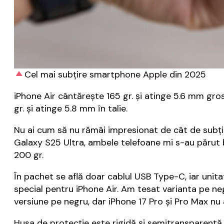
Cel mai subțire smartphone Apple din 2025
iPhone Air cântărește 165 gr. și atinge 5.6 mm gro
gr. și atinge 5.8 mm în talie.
Nu ai cum să nu rămâi impresionat de cât de subțire
Galaxy S25 Ultra, ambele telefoane mi s-au părut 
200 gr.
În pachet se află doar cablul USB Type-C, iar unit
special pentru iPhone Air. Am tesat varianta pe negr
versiune pe negru, dar iPhone 17 Pro și Pro Max nu
Husa de protecție este rigidă și semitransparentă,