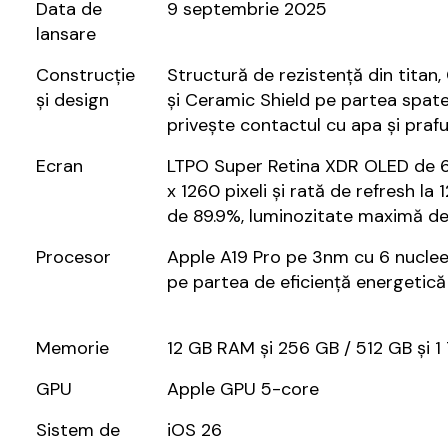
Data de
9 septembrie 2025
lansare
Construcție
Structură de rezistență din titan,
și design
și Ceramic Shield pe partea spate,
privește contactul cu apa și prafu
Ecran
LTPO Super Retina XDR OLED de 6.
x 1260 pixeli și rată de refresh la
de 89.9%, luminozitate maximă d
Procesor
Apple A19 Pro pe 3nm cu 6 nuclee 
pe partea de eficiență energetică
Memorie
12 GB RAM și 256 GB / 512 GB și 1
GPU
Apple GPU 5-core
Sistem de
iOS 26