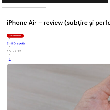
iPhone Air – review (subțire și per
Smartphones
/
Emil Dragotă
/
20 oct. 25
/
9