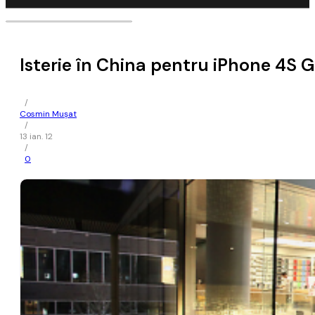
Isterie în China pentru iPhone 4S 
/
Cosmin Mușat
/
13 ian. 12
/
0