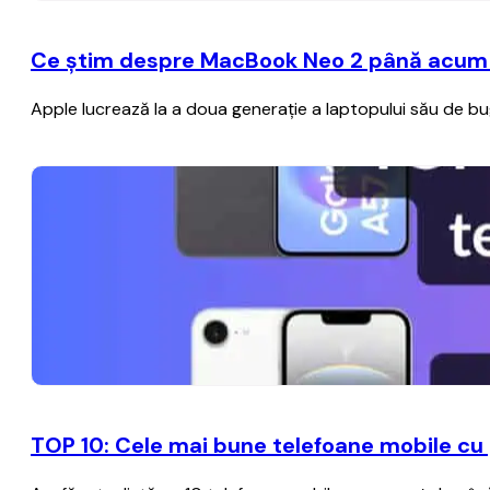
Ce știm despre MacBook Neo 2 până acum – A
Apple lucrează la a doua generație a laptopului său de b
TOP 10: Cele mai bune telefoane mobile cu 