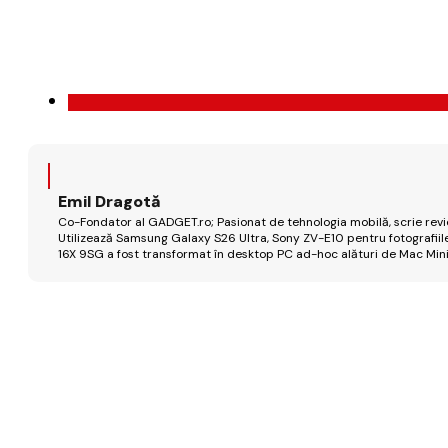
Emil Dragotă
Co-Fondator al GADGET.ro; Pasionat de tehnologia mobilă, scrie review
Utilizează Samsung Galaxy S26 Ultra, Sony ZV-E10 pentru fotografiile
16X 9SG a fost transformat în desktop PC ad-hoc alături de Mac Mini 