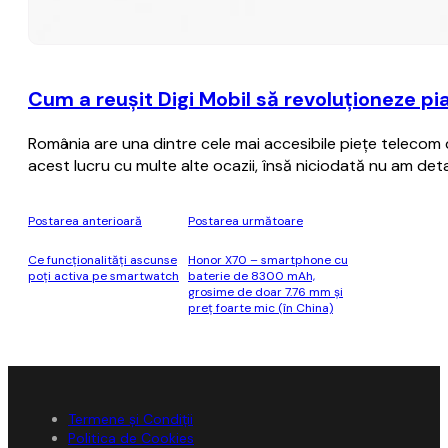
Cum a reuşit Digi Mobil să revoluţioneze pi
România are una dintre cele mai accesibile pieţe telecom di
acest lucru cu multe alte ocazii, însă niciodată nu am deta
Postarea anterioară
Postarea următoare
Ce funcționalități ascunse
Honor X70 – smartphone cu
poți activa pe smartwatch
baterie de 8300 mAh,
grosime de doar 7.76 mm şi
preţ foarte mic (în China)
Termene și Condiții
Politica de Cookies