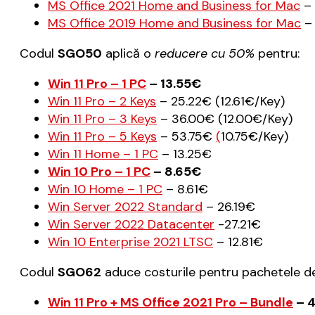
MS Office 2021 Home and Business for Mac
– 
MS Office 2019 Home and Business for Mac
– 
Codul
SGO50
aplică o
reducere cu 50%
pentru:
Win 11 Pro – 1 PC
– 13.55€
Win 11 Pro – 2 Keys
– 25.22€ (12.61€/Key)
Win 11 Pro – 3 Keys
– 36.00€ (12.00€/Key)
Win 11 Pro – 5 Keys
– 53.75€
(
10.75€/Key)
Win 11 Home – 1 PC
– 13.25€
Win 10 Pro – 1 PC
– 8.65€
Win 10 Home – 1 PC
– 8.61€
Win Server 2022 Standard
– 26.19€
Win Server 2022 Datacenter
-27.21€
Win 10 Enterprise 2021 LTSC
– 12.81€
Codul
SGO62
aduce costurile pentru pachetele d
Win 11 Pro + MS Office 2021 Pro – Bundle
– 