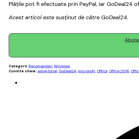
Plățile pot fi efectuate prin PayPal, iar GoDeal24 of
Acest articol este susținut de către GoDeal24.
Abonaț
Categorii:
Recomandari
,
Windows
Cuvinte cheie:
advertorial
,
GoDeal24
,
microsoft
,
Office
,
Office 2016
,
Offi