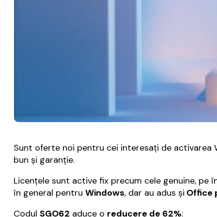
Sunt oferte noi pentru cei interesați de activarea 
bun și garanție.
Licențele sunt active fix precum cele genuine, pe î
în general pentru
Windows
, dar au adus și
Office
Codul
SGO62
aduce o
reducere de 62%
: