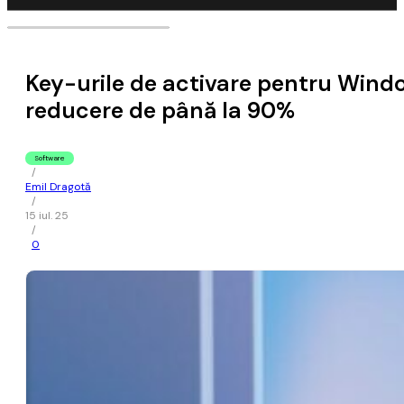
Key-urile de activare pentru Window
reducere de până la 90%
Software
/
Emil Dragotă
/
15 iul. 25
/
0