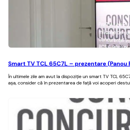
Smart TV TCL 65C7L – prezentare (Panou P
În ultimele zile am avut la dispoziție un smart TV TCL 65
așa, consider că în prezentarea de față voi acoperi destul