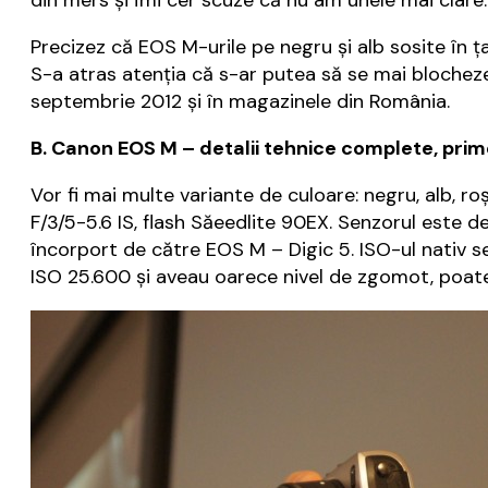
din mers și îmi cer scuze că nu am unele mai clare.
Precizez că EOS M-urile pe negru și alb sosite în ța
S-a atras atenția că s-ar putea să se mai blocheze 
septembrie 2012 și în magazinele din România.
B. Canon EOS M – detalii tehnice complete, prim
Vor fi mai multe variante de culoare: negru, alb, 
F/3/5-5.6 IS, flash Săeedlite 90EX. Senzorul este
încorport de către EOS M – Digic 5. ISO-ul nativ se
ISO 25.600 și aveau oarece nivel de zgomot, poate c