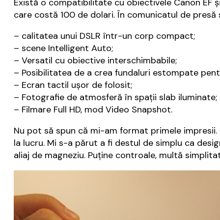
Există o compatibilitate cu obiectivele Canon EF și
care costă 100 de dolari. În comunicatul de presă s
– calitatea unui DSLR într-un corp compact;
– scene Intelligent Auto;
– Versatil cu obiective interschimbabile;
– Posibilitatea de a crea fundaluri estompate pen
– Ecran tactil ușor de folosit;
– Fotografie de atmosferă în spații slab iluminate;
– Filmare Full HD, mod Video Snapshot.
Nu pot să spun că mi-am format primele impresii.
la lucru. Mi s-a părut a fi destul de simplu ca des
aliaj de magneziu. Puține controale, multă simplitat