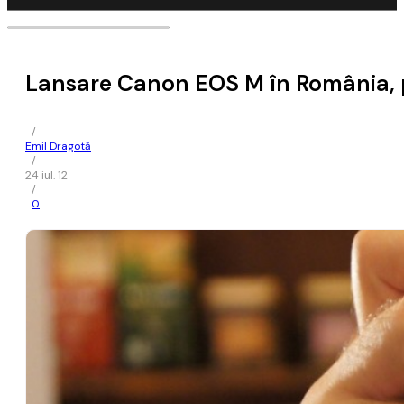
Lansare Canon EOS M în România, pr
/
Emil Dragotă
/
24 iul. 12
/
0