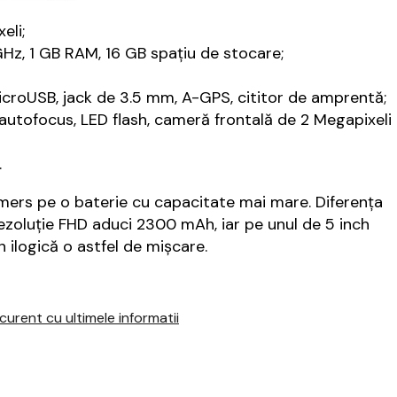
eli;
Hz, 1 GB RAM, 16 GB spațiu de stocare;
microUSB, jack de 3.5 mm, A-GPS, cititor de amprentă;
, autofocus, LED flash, cameră frontală de 2 Megapixeli
.
 mers pe o baterie cu capacitate mai mare. Diferența
rezoluție FHD aduci 2300 mAh, iar pe unul de 5 inch
ilogică o astfel de mișcare.
urent cu ultimele informatii