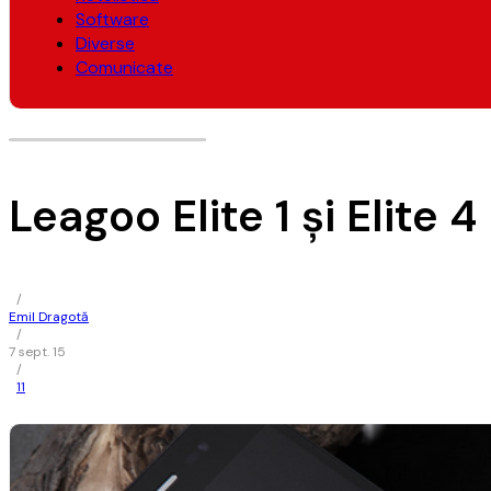
Software
Diverse
Comunicate
Leagoo Elite 1 și Elite
/
Emil Dragotă
/
7 sept. 15
/
11