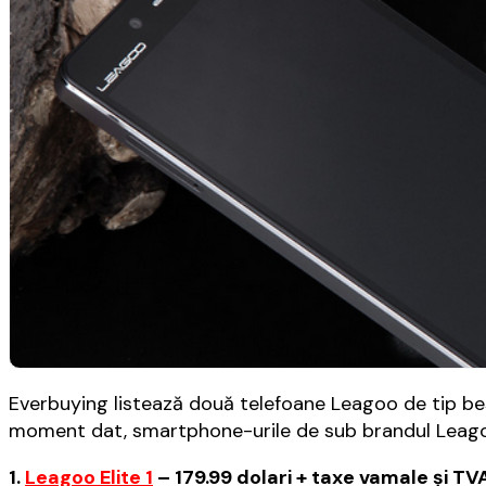
Everbuying listează două telefoane Leagoo de tip best
moment dat, smartphone-urile de sub brandul Leago
1.
Leagoo Elite 1
– 179.99 dolari + taxe vamale și TV