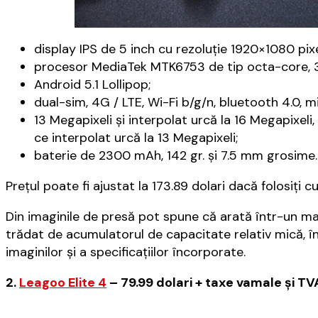
display IPS de 5 inch cu rezoluție 1920×1080 pixel
procesor MediaTek MTK6753 de tip octa-core, 3
Android 5.1 Lollipop;
dual-sim, 4G / LTE, Wi-Fi b/g/n, bluetooth 4.0, 
13 Megapixeli și interpolat urcă la 16 Megapixeli
ce interpolat urcă la 13 Megapixeli;
baterie de 2300 mAh, 142 gr. și 7.5 mm grosime.
Prețul poate fi ajustat la 173.89 dolari dacă folosiți cu
Din imaginile de presă pot spune că arată într-un mare
trădat de acumulatorul de capacitate relativ mică, î
imaginilor și a specificațiilor încorporate.
2.
Leagoo Elite 4
– 79.99 dolari + taxe vamale și TV