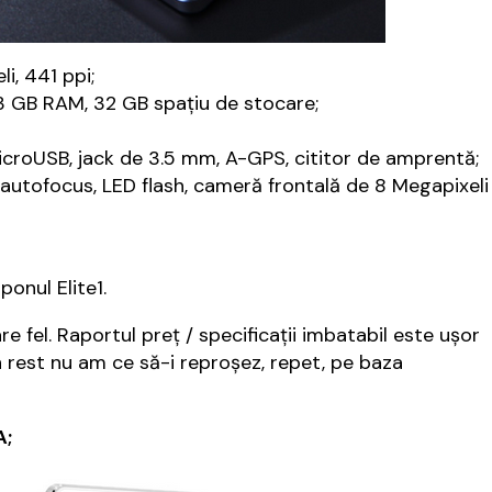
i, 441 ppi;
 GB RAM, 32 GB spațiu de stocare;
microUSB, jack de 3.5 mm, A-GPS, cititor de amprentă;
, autofocus, LED flash, cameră frontală de 8 Megapixeli
ponul Elite1.
 fel. Raportul preț / specificații imbatabil este ușor
n rest nu am ce să-i reproșez, repet, pe baza
A;