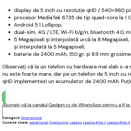
display de 5 inch cu rezoluție qHD / 540×960 pix
procesor MediaTek 6735 de tip quad-core la 1 G
Android 5.1 Lollipop;
dual-sim, 4G / LTE, Wi-Fi b/g/n, bluetooth 4.0, 
5 Megapixeli și interpolată urcă la 8 Megapixeli
și interpolată la 5 Megapixeli;
baterie de 2400 mAh, 150 gr. și 8.9 mm grosime
Observați că la un telefon cu hardware mai slab s-a
nu este foarte mare, dar pe un telefon de 5 inch cu 
qHD implementezi un acumulator de 2400 mAh. Puțin 
Abonați-vă la canalul Gadget.ro de WhatsApp pentru a fi la c
Categorii:
Smartphone
Cuvinte cheie:
advertorial
,
Everbuying
,
Leagoo
,
Leagoo Elite 1
,
Leagoo Elite 4