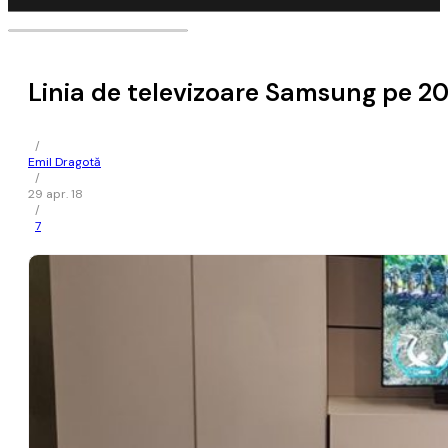
Linia de televizoare Samsung pe 2
/
Emil Dragotă
/
29 apr. 18
/
7