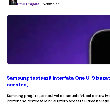
Samsung testează interfaţa One UI 9 bazat
acestea)
Samsung pregăteşte noul val de actualizări, cel pentru i
prezent se testează la nivel intern această ultimă iteraţ