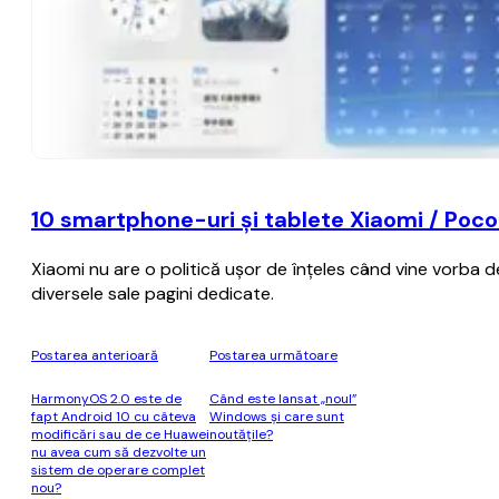
10 smartphone-uri şi tablete Xiaomi / Poco 
Xiaomi nu are o politică uşor de înţeles când vine vorba d
diversele sale pagini dedicate.
Postarea anterioară
Postarea următoare
HarmonyOS 2.0 este de
Când este lansat „noul”
fapt Android 10 cu câteva
Windows și care sunt
modificări sau de ce Huawei
noutățile?
nu avea cum să dezvolte un
sistem de operare complet
nou?