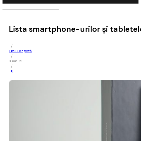
Lista smartphone-urilor și tablet
/
Emil Dragotă
/
3 iun. 21
/
8