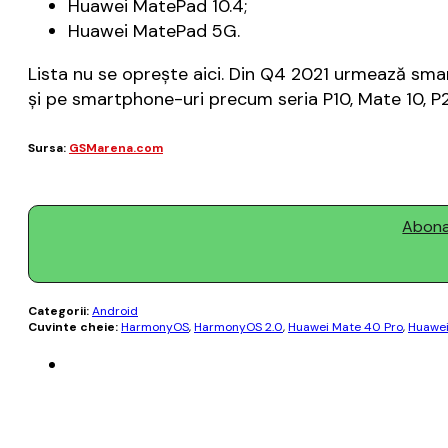
Huawei MatePad 10.4;
Huawei MatePad 5G.
Lista nu se oprește aici. Din Q4 2021 urmează smart
și pe smartphone-uri precum seria P10, Mate 10, P2
Sursa:
GSMarena.com
Abonaț
Categorii:
Android
Cuvinte cheie:
HarmonyOS
,
HarmonyOS 2.0
,
Huawei Mate 40 Pro
,
Huawei