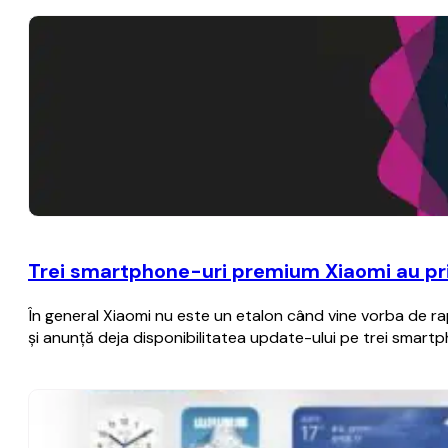
Trei smartphone-uri premium Xiaomi au prim
În general Xiaomi nu este un etalon când vine vorba de rap
şi anunţă deja disponibilitatea update-ului pe trei smart