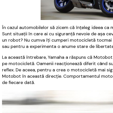
În cazul automobilelor să zicem că înțeleg ideea c
Sunt situații în care ai cu siguranță nevoie de așa ce
un robot? Nu cumva îți cumperi motocicletă tocmai pe
sau pentru a experimenta o anume stare de libertat
La această întrebare, Yamaha a răspuns că Motobot 
pe motocicletă. Oamenii reacționează diferit când sunt
reflex. De aceea, pentru a crea o motocicletă mai si
Motobot în această direcție. Comportamentul motocicle
de fiecare dată.