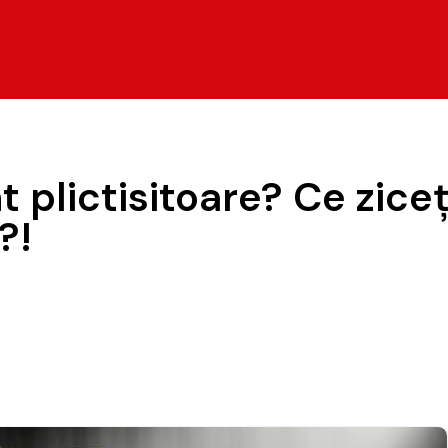
 plictisitoare? Ce ziceț
?!