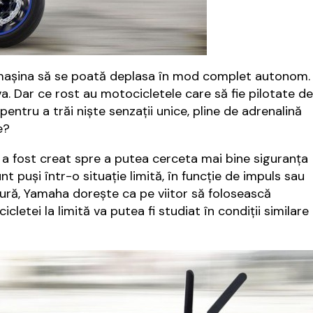
a mașina să se poată deplasa în mod complet autonom.
va. Dar ce rost au motocicletele care să fie pilotate de
ntru a trăi niște senzații unice, pline de adrenalină
e?
a fost creat spre a putea cerceta mai bine siguranța
 puși într-o situație limită, în funcție de impuls sau
gură, Yamaha dorește ca pe viitor să folosească
tei la limită va putea fi studiat în condiții similare