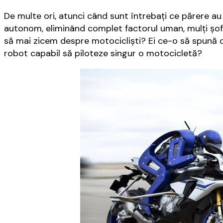
De multe ori, atunci când sunt întrebați ce părere a
autonom, eliminând complet factorul uman, mulți șofer
să mai zicem despre motocicliști? Ei ce-o să spună
robot capabil să piloteze singur o motocicletă?