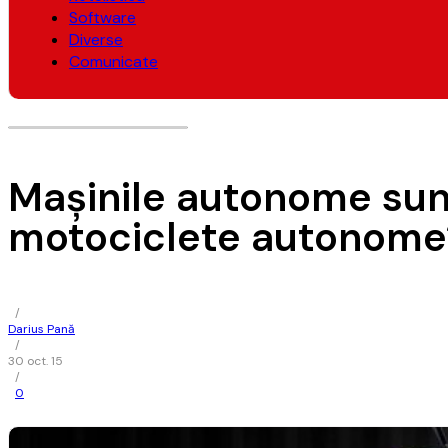
Software
Diverse
Comunicate
Mașinile autonome sunt
motociclete autonome
/
Darius Pană
/
30 oct. 15
/
0