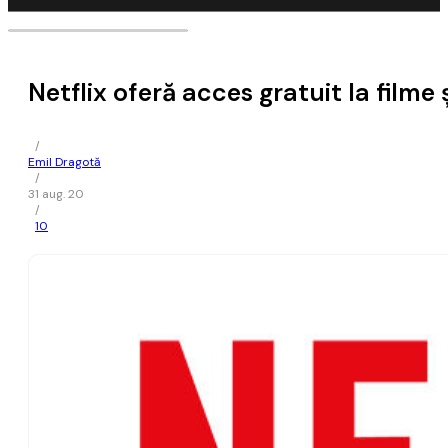
Netflix oferă acces gratuit la filme 
/
Emil Dragotă
/
31 aug. 20
/
10