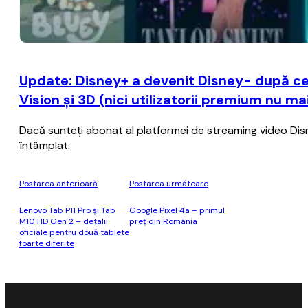
Update: Disney+ a devenit Disney- după ce
Vision şi 3D (nici utilizatorii premium nu m
Dacă sunteţi abonat al platformei de streaming video Disney+
întâmplat.
Postarea anterioară
Postarea următoare
Lenovo Tab P11 Pro şi Tab
Google Pixel 4a – primul
M10 HD Gen 2 – detalii
preț din România
oficiale pentru două tablete
foarte diferite