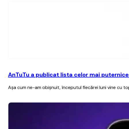
AnTuTu a publicat lista celor mai puternice
Aşa cum ne-am obişnuit, începutul fiecărei luni vine cu 