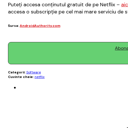
Puteți accesa conținutul gratuit de pe Netflix –
aic
accesa o subscripție pe cel mai mare serviciu de st
Sursa:
AndroidAuthority.com
Abonaț
Categorii:
Software
Cuvinte cheie:
netflix