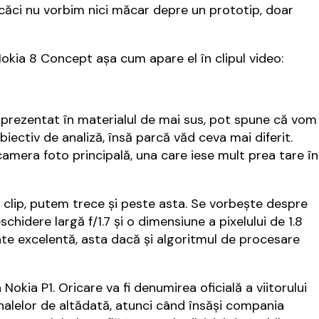
ăci nu vorbim nici măcar depre un prototip, doar
okia 8 Concept așa cum apare el în clipul video:
 prezentat în materialul de mai sus, pot spune că vom
iectiv de analiză, însă parcă văd ceva mai diferit.
mera foto principală, una care iese mult prea tare în
în clip, putem trece și peste asta. Se vorbește despre
chidere largă f/1.7 și o dimensiune a pixelului de 1.8
tate excelentă, asta dacă și algoritmul de procesare
okia P1. Oricare va fi denumirea oficială a viitorului
inalelor de altădată, atunci când însăși compania