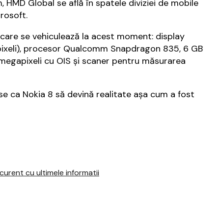
 HMD Global se află în spatele diviziei de mobile
rosoft.
8 care se vehiculează la acest moment: display
pixeli), procesor Qualcomm Snapdragon 835, 6 GB
megapixeli cu OIS și scaner pentru măsurarea
nse ca Nokia 8 să devină realitate așa cum a fost
urent cu ultimele informatii