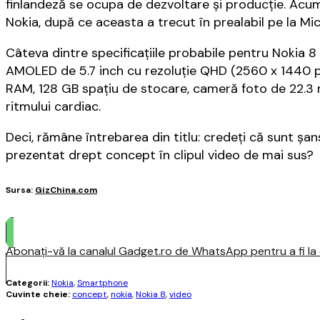
finlandeză se ocupa de dezvoltare și producție. Acum,
Nokia, după ce aceasta a trecut în prealabil pe la Mic
Câteva dintre specificațiile probabile pentru Nokia 
AMOLED de 5.7 inch cu rezoluție QHD (2560 x 1440 
RAM, 128 GB spaţiu de stocare, cameră foto de 22.3 
ritmului cardiac.
Deci, rămâne întrebarea din titlu: credeți că sunt șa
prezentat drept concept în clipul video de mai sus?
Sursa:
GizChina.com
Abonați-vă la canalul Gadget.ro de WhatsApp pentru a fi la c
Categorii:
Nokia
,
Smartphone
Cuvinte cheie:
concept
,
nokia
,
Nokia 8
,
video