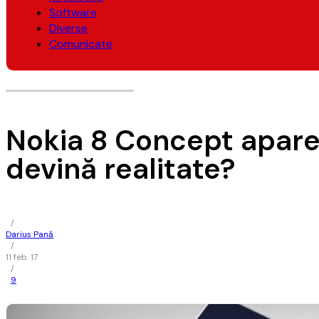
Software
Diverse
Comunicate
Nokia 8 Concept apare î
devină realitate?
/
Darius Pană
/
11 feb. 17
/
9