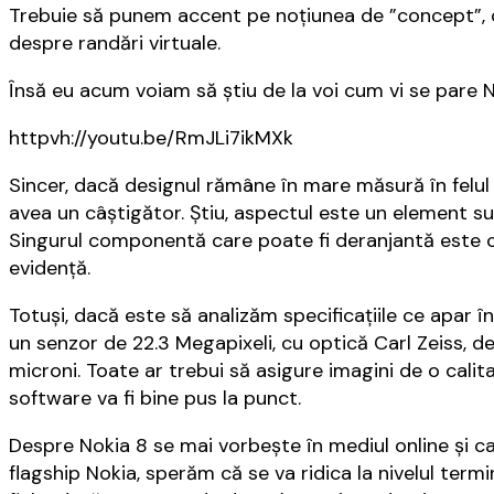
Trebuie să punem accent pe noțiunea de ”concept”, c
despre randări virtuale.
Însă eu acum voiam să știu de la voi cum vi se pare N
httpvh://youtu.be/RmJLi7ikMXk
Sincer, dacă designul rămâne în mare măsură în felul
avea un câștigător. Știu, aspectul este un element sub
Singurul componentă care poate fi deranjantă este ca
evidență.
Totuși, dacă este să analizăm specificațiile ce apar 
un senzor de 22.3 Megapixeli, cu optică Carl Zeiss, des
microni. Toate ar trebui să asigure imagini de o cali
software va fi bine pus la punct.
Despre Nokia 8 se mai vorbește în mediul online și ca N
flagship Nokia, sperăm că se va ridica la nivelul term