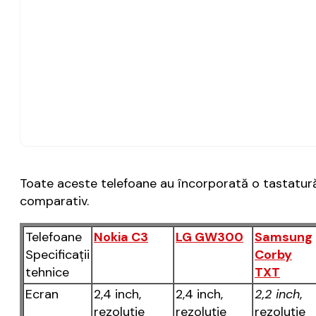
Toate aceste telefoane au încorporată o tastatură
comparativ.
Telefoane
Nokia C3
LG GW300
Samsung
Specificaţii
Corby
tehnice
TXT
Ecran
2,4 inch,
2,4 inch,
2,2 inch
,
rezoluţie
rezoluţie
rezoluţie