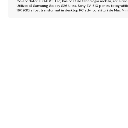
Co-Fondator al GADGET.ro; Pasionat de tehnologia mobilă, scrie review
Utilizează Samsung Galaxy S26 Ultra, Sony ZV-E10 pentru fotografiile
16X 9SG a fost transformat în desktop PC ad-hoc alături de Mac Mini 