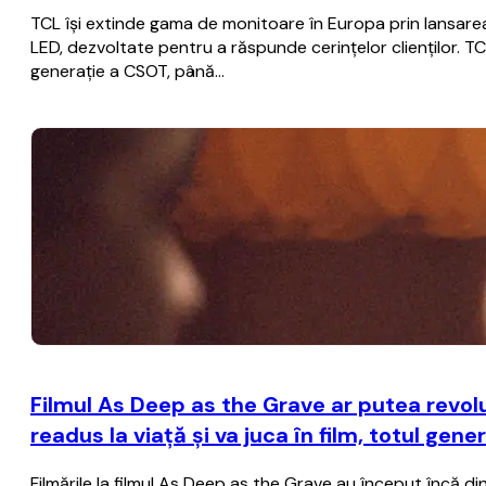
TCL își extinde gama de monitoare în Europa prin lansarea
LED, dezvoltate pentru a răspunde cerințelor clienților. TC
generație a CSOT, până…
Filmul As Deep as the Grave ar putea revolu
readus la viaţă şi va juca în film, totul gene
Filmările la filmul As Deep as the Grave au început încă di