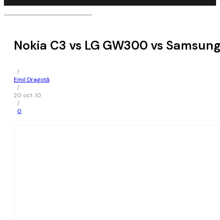
Nokia C3 vs LG GW300 vs Samsung
/
Emil Dragotă
/
20 oct. 10
/
0