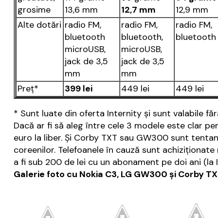
grosime
13,6 mm
12,7 mm
12,9 mm
Alte dotări
radio FM,
radio FM,
radio FM,
bluetooth
bluetooth,
bluetooth
microUSB,
microUSB,
jack de 3,5
jack de 3,5
mm
mm
Preţ*
399 lei
449 lei
449 lei
* Sunt luate din oferta Internity şi sunt valabile f
Dacă ar fi să aleg între cele 3 modele este clar pen
euro la liber. Şi Corby TXT sau GW300 sunt tentan
coreenilor. Telefoanele în cauză sunt achiziţiona
a fi sub 200 de lei cu un abonament pe doi ani (la
Galerie foto cu Nokia C3, LG GW300 şi Corby TX