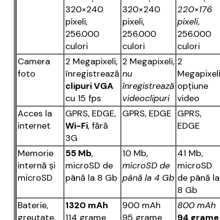
320×240
320×240
220×176
pixeli,
pixeli,
pixeli
,
256.000
256.000
256.000
culori
culori
culori
Camera
2 Megapixeli,
2 Megapixeli,
2
foto
înregistrează
nu
Megapixeli
clipuri VGA
înregistrează
opţiune
cu 15 fps
videoclipuri
video
Acces la
GPRS, EDGE,
GPRS, EDGE
GPRS,
internet
Wi-Fi
, fără
EDGE
3G
Memorie
55 Mb
,
10 Mb,
41 Mb,
internă şi
microSD de
microSD de
microSD
microSD
până la 8 Gb
până la 4 Gb
de până la
8 Gb
Baterie,
1320 mAh
900 mAh
800 mAh
greutate,
114 grame
95 grame
94 grame