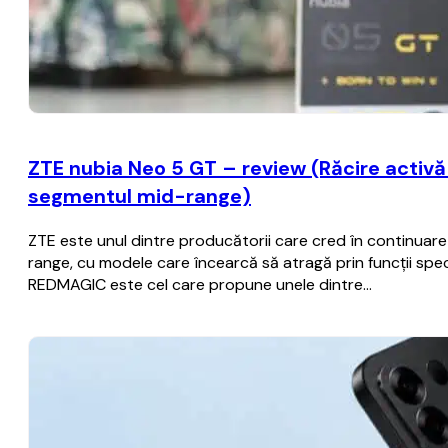
ZTE nubia Neo 5 GT – review (Răcire activă c
segmentul mid-range)
ZTE este unul dintre producătorii care cred în continua
range, cu modele care încearcă să atragă prin funcții spec
REDMAGIC este cel care propune unele dintre…