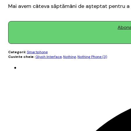
Mai avem câteva săptămâni de aşteptat pentru a de
Abonaț
Categorii:
Smartphone
Cuvinte cheie:
Glyph Interface
,
Nothing
,
Nothing Phone (3)