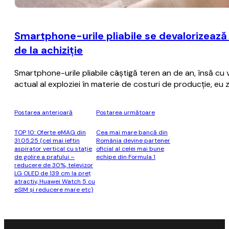
Smartphone-urile pliabile se devalorizează
de la achiziţie
Smartphone-urile pliabile câştigă teren an de an, însă cu
actual al exploziei în materie de costuri de producţie, eu
Postarea anterioară
Postarea următoare
TOP 10: Oferte eMAG din
Cea mai mare bancă din
31.05.25 (cel mai ieftin
România devine partener
aspirator vertical cu stație
oficial al celei mai bune
de golire a prafului –
echipe din Formula 1
reducere de 30%, televizor
LG OLED de 139 cm la preț
atractiv, Huawei Watch 5 cu
eSIM și reducere mare etc)