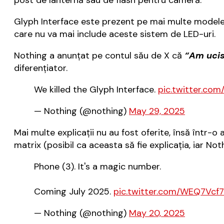
post de lanternă sau de flash pentru cameră.
Glyph Interface este prezent pe mai multe modele N
care nu va mai include aceste sistem de LED-uri.
Nothing a anunţat pe contul său de X că
“Am ucis
diferenţiator.
We killed the Glyph Interface.
pic.twitter.co
— Nothing (@nothing)
May 29, 2025
Mai multe explicaţii nu au fost oferite, însă într
matrix (posibil ca aceasta să fie explicaţia, iar No
Phone (3). It's a magic number.
Coming July 2025.
pic.twitter.com/WEQ7Vcf
— Nothing (@nothing)
May 20, 2025