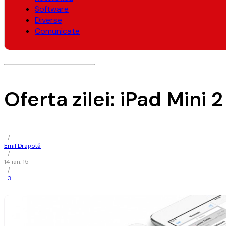
Software
Diverse
Comunicate
Oferta zilei: iPad Mini 
/
Emil Dragotă
/
14 ian. 15
/
3