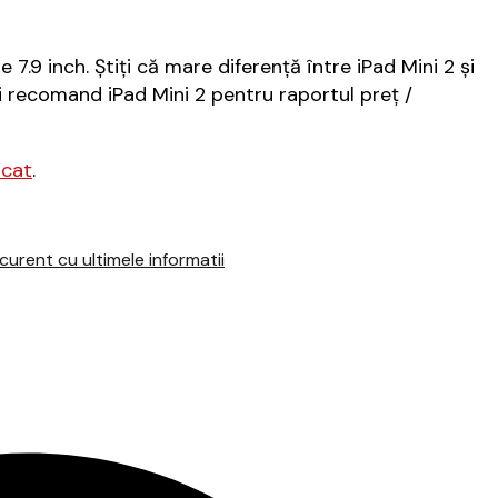
7.9 inch. Știți că mare diferență între iPad Mini 2 și
i recomand iPad Mini 2 pentru raportul preț /
icat
.
urent cu ultimele informatii