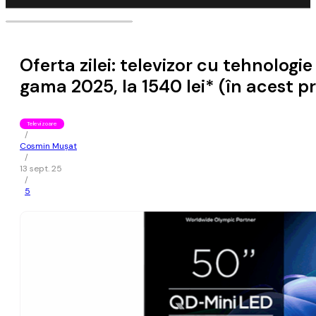
Oferta zilei: televizor cu tehnolog
gama 2025, la 1540 lei* (în acest pr
Televizoare
/
Cosmin Mușat
/
13 sept. 25
/
5