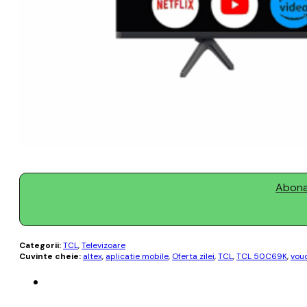
Abonaț
Categorii:
TCL
,
Televizoare
Cuvinte cheie:
altex
,
aplicatie mobile
,
Oferta zilei
,
TCL
,
TCL 50C69K
,
vou