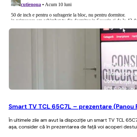
Smart TV TCL 65C7L – prezentare (Panou P
În ultimele zile am avut la dispoziție un smart TV TCL 65
așa, consider că în prezentarea de față voi acoperi destul