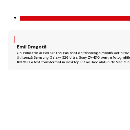
Emil Dragotă
Co-Fondator al GADGET.ro; Pasionat de tehnologia mobilă, scrie review
Utilizează Samsung Galaxy S26 Ultra, Sony ZV-E10 pentru fotografiile
16X 9SG a fost transformat în desktop PC ad-hoc alături de Mac Mini 