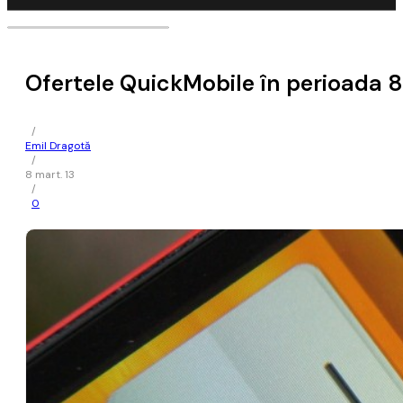
Ofertele QuickMobile în perioada 8 
/
Emil Dragotă
/
8 mart. 13
/
0