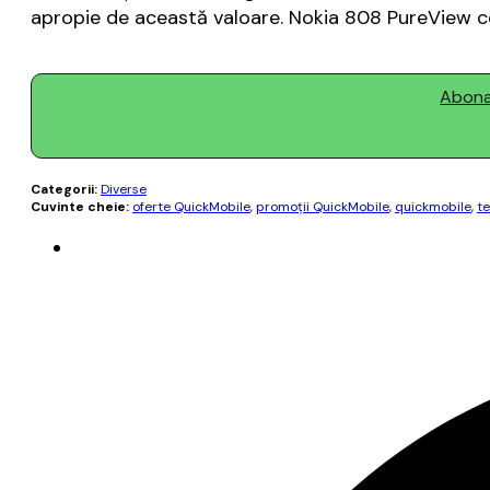
apropie de această valoare. Nokia 808 PureView co
Abonaț
Categorii:
Diverse
Cuvinte cheie:
oferte QuickMobile
,
promoții QuickMobile
,
quickmobile
,
t