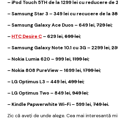
– iPod Touch 5TH de la 1299 lei cu reducere de 2
– Samsung Star 3 – 349 lei cu recucere de la
389
– Samsung Galaxy Ace Duos – 649 lei,
729 le
i;
–
HTC Desire C
– 629 lei,
699 lei
;
– Samsung Galaxy Note 10.1 cu 3G – 2299 lei,
23
– Nokia Lumia 620 – 999 lei,
1199 lei
;
– Nokia 808 PureView – 1699 lei,
1799 lei
;
– LG Optimus L3 – 449 lei,
499 lei
;
– LG Optimus Two – 849 lei,
949 lei
;
– Kindle Papwerwhite Wi-Fi – 599 lei,
749 lei
.
Zic că aveți de unde alege. Cea mai interesantă mi