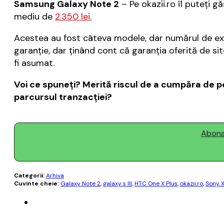
Samsung Galaxy Note 2
– Pe okazii.ro îl puteţi g
mediu de
2.350 lei.
Acestea au fost câteva modele, dar numărul de ex
garanţie, dar ţinând cont că garanţia oferită de si
fi asumat.
Voi ce spuneţi? Merită riscul de a cumpăra de p
parcursul tranzacţiei?
Abonaț
Categorii:
Arhiva
Cuvinte cheie:
Galaxy Note 2
,
galaxy s III
,
HTC One X Plus
,
okazii.ro
,
Sony X