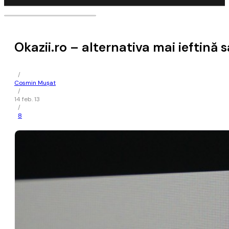
Okazii.ro – alternativa mai ieftină 
/
Cosmin Mușat
/
14 feb. 13
/
8