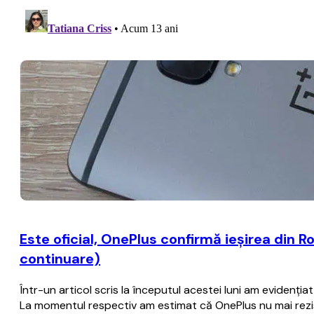
Este oficial, OnePlus confirmă ieşirea din R
continuare)
Într-un articol scris la începutul acestei luni am evidenţia
La momentul respectiv am estimat că OnePlus nu mai rezist