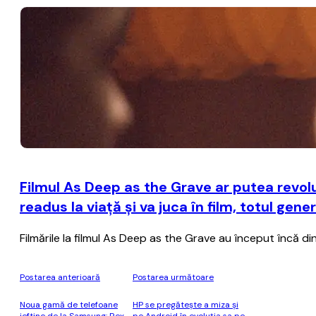
Filmul As Deep as the Grave ar putea revolu
readus la viaţă şi va juca în film, totul gene
Filmările la filmul As Deep as the Grave au început încă di
Postarea anterioară
Postarea următoare
Noua gamă de telefoane
HP se pregătește a miza și