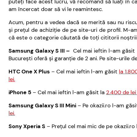
puteţi face acest lucru, vă recomand să luaţi în cal
am încercat doar să vi le reamintesc.
Acum, pentru a vedea dacă se merită sau nu riscul 
şi preţul de achiziţie de pe site-uri de profil. M
că este o categorie căutată de toţi cititorii noştr
Samsung Galaxy S III –
Cel mai ieftin l-am găsit 
Bucureşti oferă şi garanţie de 2 ani. Pe site-urile d
HTC One X Plus
– Cel mai ieftin l-am găsit
la 1.80
lei.
iPhone 5
– Cel mai ieftin l-am găsit la
2.400 de lei
Samsung Galaxy S III Mini
– Pe okazii.ro l-am găsi
lei.
Sony Xperia S
– Preţul cel mai mic de pe okazii.ro