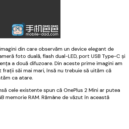
, imagini din care observăm un device elegant de
ameră foto duală, flash dual-LED, port USB Type-C şi
zenţa a două difuzoare. Din aceste prime imagini am
raţii săi mai mari, însă nu trebuie să uităm că
atăm ca atare.
nsă cele existente spun că OnePlus 2 Mini ar putea
 GB memorie RAM. Rămâne de văzut în această