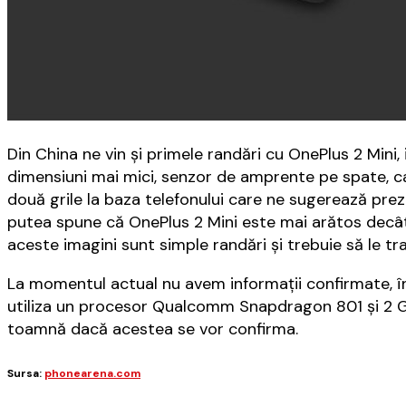
Din China ne vin şi primele randări cu OnePlus 2 Mini
dimensiuni mai mici, senzor de amprente pe spate, c
două grile la baza telefonului care ne sugerează pre
putea spune că OnePlus 2 Mini este mai arătos decât f
aceste imagini sunt simple randări şi trebuie să le tr
La momentul actual nu avem informaţii confirmate, î
utiliza un procesor Qualcomm Snapdragon 801 şi 2
toamnă dacă acestea se vor confirma.
Sursa:
phonearena.com