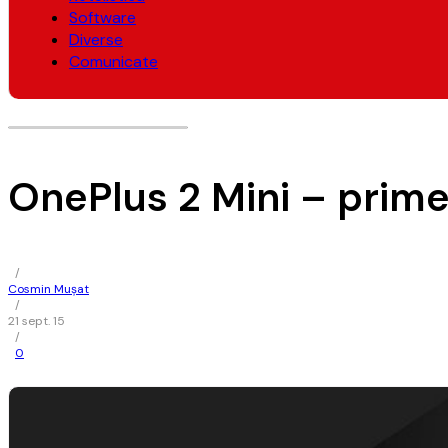
Software
Diverse
Comunicate
OnePlus 2 Mini – primel
/
Cosmin Mușat
/
21 sept. 15
/
0