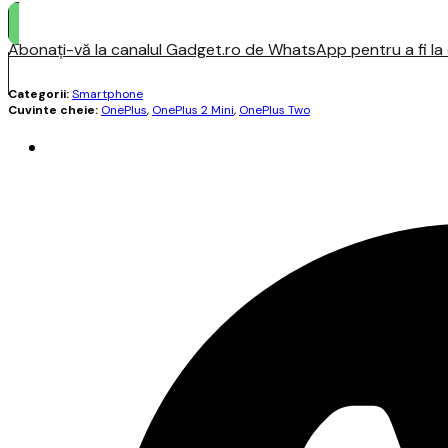
Abonați-vă la canalul Gadget.ro de WhatsApp pentru a fi la c
Categorii:
Smartphone
Cuvinte cheie:
OnePlus
,
OnePlus 2 Mini
,
OnePlus Two