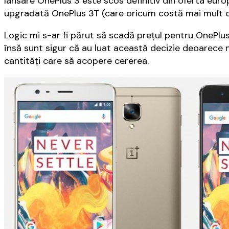
lansare OnePlus 3 este scos definitiv din oferta euro
upgradată OnePlus 3T (care oricum costă mai mult c
Logic mi s-ar fi părut să scadă preţul pentru OnePlus
însă sunt sigur că au luat această decizie deoarece nu
cantităţi care să acopere cererea.