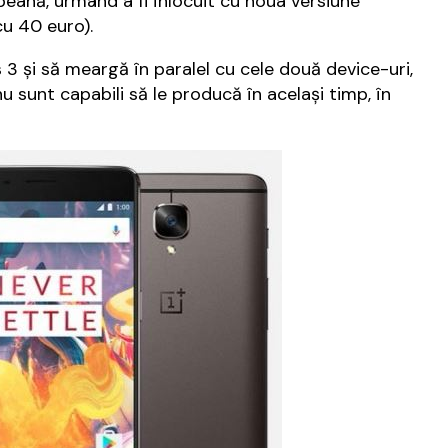
peană, urmând a fi înlocuit cu noua versiune
u 40 euro).
 3 şi să meargă în paralel cu cele două device-uri,
 sunt capabili să le producă în acelaşi timp, în