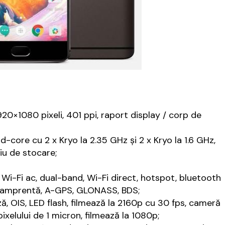
20×1080 pixeli, 401 ppi, raport display / corp de
ore cu 2 x Kryo la 2.35 GHz și 2 x Kryo la 1.6 GHz,
u de stocare;
i-Fi ac, dual-band, Wi-Fi direct, hotspot, bluetooth
de amprentă, A-GPS, GLONASS, BDS;
ză, OIS, LED flash, filmează la 2160p cu 30 fps, cameră
ixelului de 1 micron, filmează la 1080p;