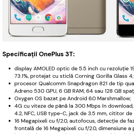
Specificații OnePlus 3T
:
display AMOLED optic de 5.5 inch cu rezoluție 19
73.1%, protejat cu sticlă Corning Gorilla Glass 4;
procesor Qualcomm Snapdragon 821 de tip quad-c
Adreno 530 GPU, 6 GB RAM, 64 sau 128 GB spați
Oxygen OS bazat pe Android 6.0 Marshmallow;
4G cu viteze de până la 300 Mbps în download, W
4.2, NFC, USB type-C, jack de 3.5 mm, cititor 
16 Megapixeli cu f/2.0, autofocus, detecție de fa
frontală de 16 Megapixeli cu f/2.0, dimensiune a p