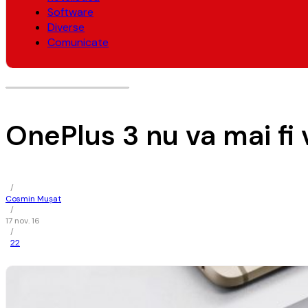
Software
Diverse
Comunicate
OnePlus 3 nu va mai fi 
/
Cosmin Mușat
/
17 nov. 16
/
22