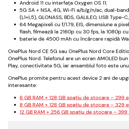
Android 11 cu interfaţa Oxygen OS 11;
5G SA + NSA, 4G, Wi-Fi a/b/g/n/ac, dual-band
(L1+L5), GLONASS, BDS, GALILEO, USB Type-C, 
64 Megapixeli cu f/1.79, EIS, dimensiune a pixe
flash, filmează la 2160p cu 30 fps, la 1080p cu
baterie de 4500 mAh cu încărcare rapidă Warp 
OnePlus Nord CE 5G sau OnePlus Nord Core Edition 
OnePlus Nord. Telefonul are un ecran AMOLED bun s
Play, conectivitate 5G, iar ansamblul foto este un
OnePlus promite pentru acest device 2 ani de upgra
interesante:
6 GB RAM + 128 GB spaţiu de stocare – 299 e
8 GB RAM + 128 GB spaţiu de stocare – 329 e
12 GB RAM + 256 GB spaţiu de stocare – 399 