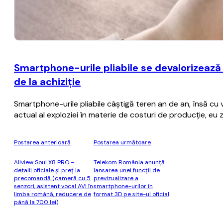
Smartphone-urile pliabile se devalorizează
de la achiziţie
Smartphone-urile pliabile câştigă teren an de an, însă cu
actual al exploziei în materie de costuri de producţie, eu
Postarea anterioară
Postarea următoare
Allview Soul X8 PRO –
Telekom România anunţă
detalii oficiale și preț la
lansarea unei funcţii de
precomandă (cameră cu 5
previzualizare a
senzori, asistent vocal AVI în
smartphone-urilor în
limba română, reducere de
format 3D pe site-ul oficial
până la 700 lei)