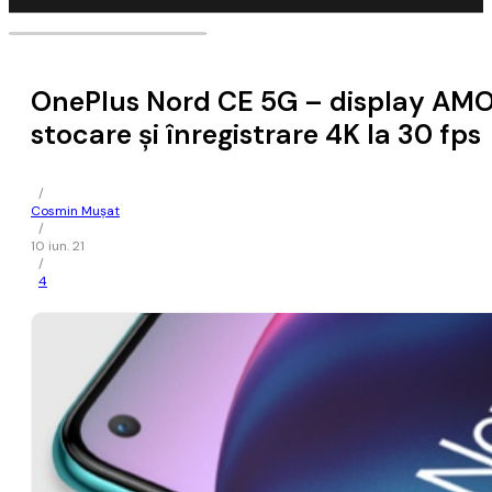
OnePlus Nord CE 5G – display AMOL
stocare şi înregistrare 4K la 30 fps
/
Cosmin Mușat
/
10 iun. 21
/
4