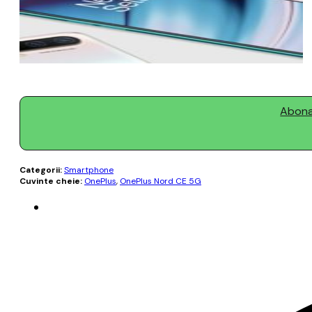
Abonaț
Categorii:
Smartphone
Cuvinte cheie:
OnePlus
,
OnePlus Nord CE 5G