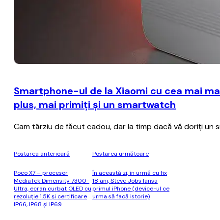
Smartphone-ul de la Xiaomi cu cea mai mar
plus, mai primiţi şi un smartwatch
Cam târziu de făcut cadou, dar la timp dacă vă doriţi un 
Postarea anterioară
Postarea următoare
Poco X7 – procesor
În această zi, în urmă cu fix
MediaTek Dimensity 7300-
18 ani, Steve Jobs lansa
Ultra, ecran curbat OLED cu
primul iPhone (device-ul ce
rezoluţie 1.5K şi certificare
urma să facă istorie)
IP66, IP68 şi IP69