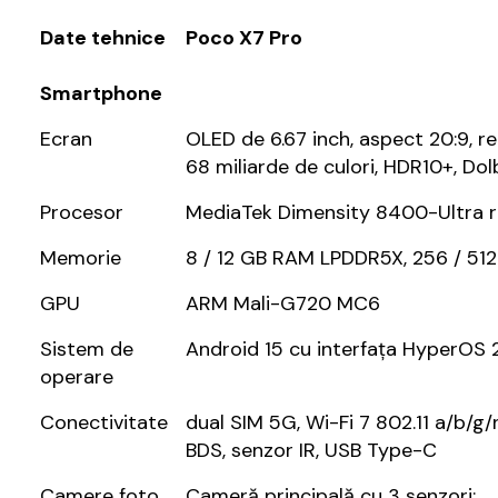
Date tehnice
Poco X7 Pro
Smartphone
Ecran
OLED de 6.67 inch, aspect 20:9, re
68 miliarde de culori, HDR10+, Dolb
Procesor
MediaTek Dimensity 8400-Ultra r
Memorie
8 / 12 GB RAM LPDDR5X, 256 / 512
GPU
ARM Mali-G720 MC6
Sistem de
Android 15 cu interfața HyperOS 
operare
Conectivitate
dual SIM 5G, Wi-Fi 7 802.11 a/b/g/n
BDS, senzor IR, USB Type-C
Camere foto
Cameră principală cu 3 senzori: