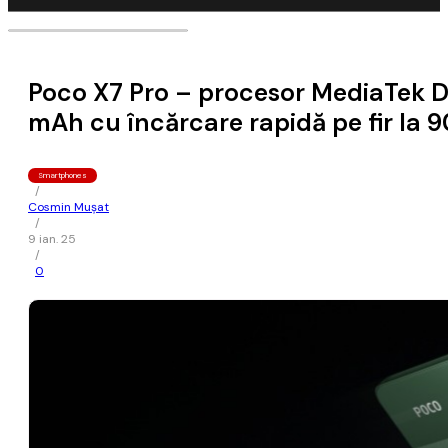
Poco X7 Pro – procesor MediaTek Di
mAh cu încărcare rapidă pe fir la 
Smartphones
/
Cosmin Mușat
/
9 ian. 25
/
0