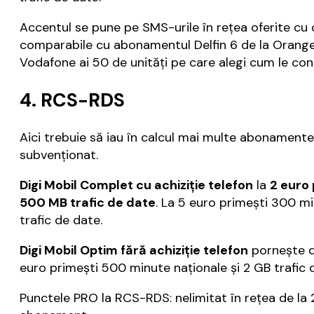
Accentul se pune pe SMS-urile în rețea oferite cu 
comparabile cu abonamentul Delfin 6 de la Orange
Vodafone ai 50 de unități pe care alegi cum le con
4. RCS-RDS
Aici trebuie să iau în calcul mai multe abonament
subvenționat.
Digi Mobil Complet cu achiziție telefon
la
2 euro 
500 MB trafic de date
. La 5 euro primești 300 mi
trafic de date.
Digi Mobil Optim fără achiziție telefon
pornește d
euro primești 500 minute naționale și 2 GB trafic d
Punctele PRO la RCS-RDS: nelimitat în rețea de la 2