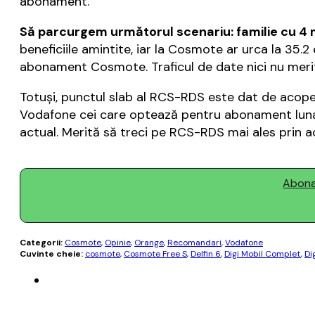
abonament.
Să parcurgem următorul scenariu: familie cu 4 
beneficiile amintite, iar la Cosmote ar urca la 35.2
abonament Cosmote. Traficul de date nici nu merit
Totuși, punctul slab al RCS-RDS este dat de acoper
Vodafone cei care optează pentru abonament lunar 
actual. Merită să treci pe RCS-RDS mai ales prin ach
Abonaț
Categorii:
Cosmote
,
Opinie
,
Orange
,
Recomandari
,
Vodafone
Cuvinte cheie:
cosmote
,
Cosmote Free S
,
Delfin 6
,
Digi Mobil Complet
,
Di