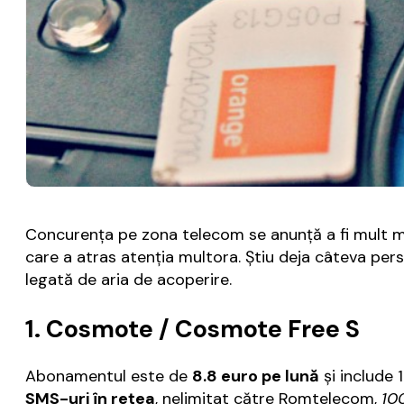
Concurența pe zona telecom se anunță a fi mult ma
care a atras atenția multora. Știu deja câteva pe
legată de aria de acoperire.
1. Cosmote / Cosmote Free S
Abonamentul este de
8.8 euro pe lună
și include 
SMS-uri în rețea
, nelimitat către Romtelecom,
10