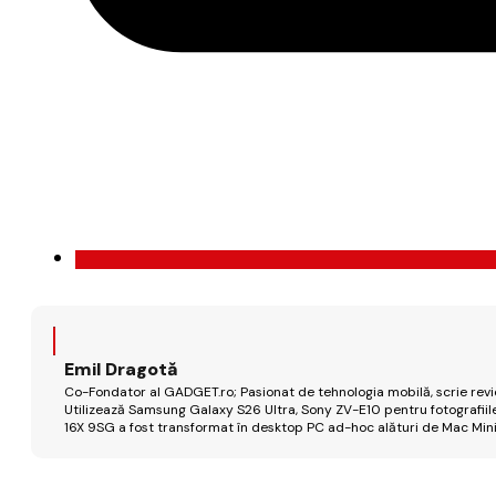
Emil Dragotă
Co-Fondator al GADGET.ro; Pasionat de tehnologia mobilă, scrie review
Utilizează Samsung Galaxy S26 Ultra, Sony ZV-E10 pentru fotografiile
16X 9SG a fost transformat în desktop PC ad-hoc alături de Mac Mini 