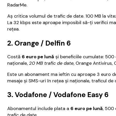
RadarMe.
Aș critica volumul de trafic de date. 100 MB la vi
La 32 kbps este aproape imposibil să-ți verifici ma
rețea.
2. Orange / Delfin 6
Costă
6 euro pe lună
și beneficiile cumulate: 500 
naționale,
20 MB trafic de date
, Orange Antivirus,
Este un abonament ma ieftin cu aproape 3 euro dec
mesaje și SMS-uri în rețea și naționale, traficul de 
3. Vodafone / Vodafone Easy 6
Abonamentul include plata a
6 euro pe lună
, 500 
trafic de date
.