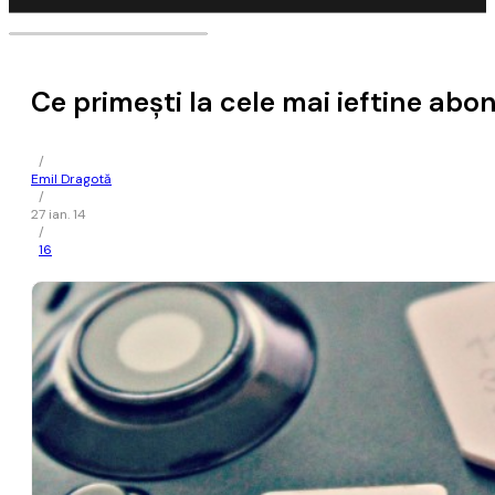
Ce primești la cele mai ieftine a
/
Emil Dragotă
/
27 ian. 14
/
16