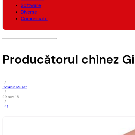
Software
Diverse
Comunicate
Producătorul chinez Gi
/
Cosmin Mușat
/
29 nov. 18
/
41