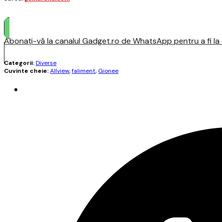
Abonați-vă la canalul Gadget.ro de WhatsApp pentru a fi la c
Categorii:
Diverse
Cuvinte cheie:
Allview
,
faliment
,
Gionee