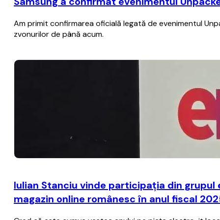
Samsung a confirmat evenimentul Unpacked di
Am primit confirmarea oficială legată de evenimentul Unpacke
zvonurilor de până acum.
Iulian Stanciu vinde participația din grup
magazin online românesc în anul fiscal 20