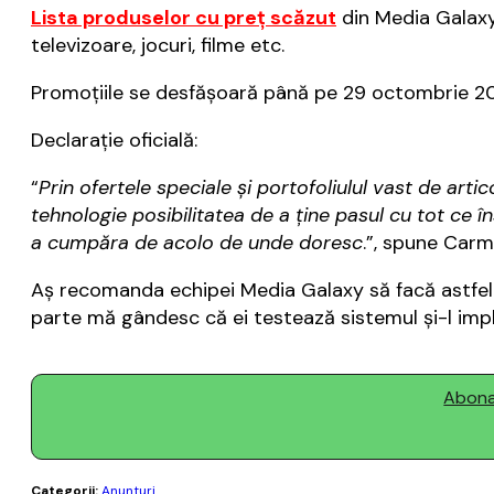
Lista produselor cu preț scăzut
din Media Galaxy 
televizoare, jocuri, filme etc.
Promoțiile se desfășoară până pe 29 octombrie 20
Declarație oficială:
“
Prin ofertele speciale și portofoliulul vast de arti
tehnologie posibilitatea de a ține pasul cu tot ce în
a cumpăra de acolo de unde doresc
.”, spune Car
Aș recomanda echipei Media Galaxy să facă astfel d
parte mă gândesc că ei testează sistemul și-l imp
Abonaț
Categorii:
Anunturi