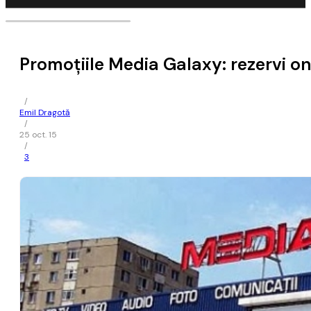
Promoțiile Media Galaxy: rezervi on
/
Emil Dragotă
/
25 oct. 15
/
3