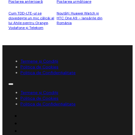
Postarea anterioară
Postarea următoare
Cum TDD-LTE-ul se
Noutăți: Huawei Watch și
dovedește un mic călcâi al
HTC One A9 – lansările din
lui Ahile pentru Orange,
România
Vodafone și Telekom
Termene și Condiții
Politica de Cookies
Politica de Confidențialitate
Termene și Condiții
Politica de Cookies
Politica de Confidențialitate