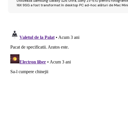
Utilizează Samsung Galaxy S26 Ultra, Sony ZV-E10 pentru fotografiile
16X 9SG a fost transformat în desktop PC ad-hoc alături de Mac Mini 