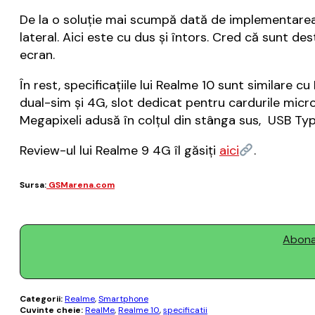
De la o soluție mai scumpă dată de implementarea c
lateral. Aici este cu dus și întors. Cred că sunt de
ecran.
În rest, specificațiile lui Realme 10 sunt similare 
dual-sim și 4G, slot dedicat pentru cardurile mic
Megapixeli adusă în colțul din stânga sus, USB Typ
Review-ul lui Realme 9 4G îl găsiți
aici
.
Sursa:
GSMarena.com
Abonaț
Categorii:
Realme
,
Smartphone
Cuvinte cheie:
RealMe
,
Realme 10
,
specificatii