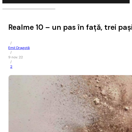
Realme 10 – un pas în față, trei paș
/
Emil Dragotă
/
9 nov. 22
/
2