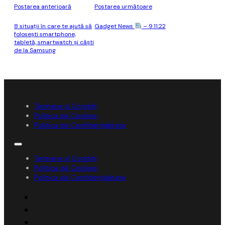
Postarea anterioară
Postarea următoare
8 situații în care te ajută să
Gadget News
– 9.11.22
folosești smartphone,
tabletă, smartwatch și căști
de la Samsung
Termene și Condiții
Politica de Cookies
Politica de Confidențialitate
Termene și Condiții
Politica de Cookies
Politica de Confidențialitate