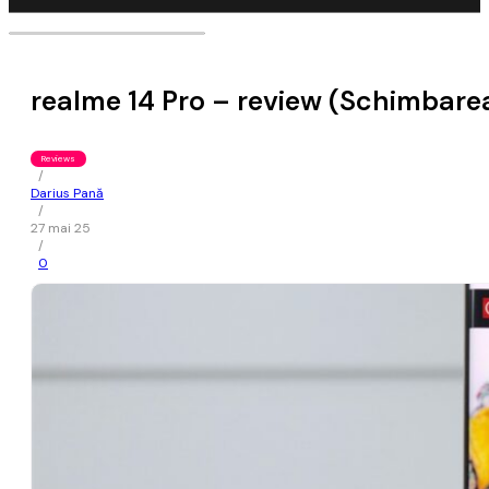
realme 14 Pro – review (Schimbarea
Reviews
/
Darius Pană
/
27 mai 25
/
0