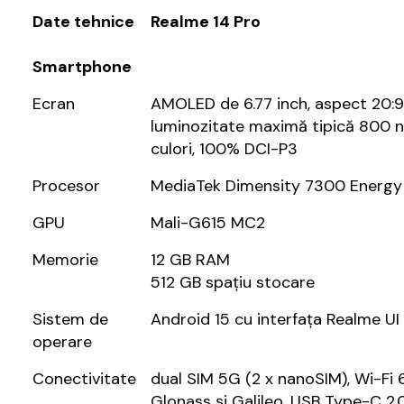
Date tehnice
Realme 14 Pro
Smartphone
Ecran
AMOLED de 6.77 inch, aspect 20:9,
luminozitate maximă tipică 800 ni
culori, 100% DCI-P3
Procesor
MediaTek Dimensity 7300 Energy 
GPU
Mali-G615 MC2
Memorie
12 GB RAM
512 GB spațiu stocare
Sistem de
Android 15 cu interfața Realme UI 
operare
Conectivitate
dual SIM 5G (2 x nanoSIM), Wi-Fi 6
Glonass și Galileo, USB Type-C 2.