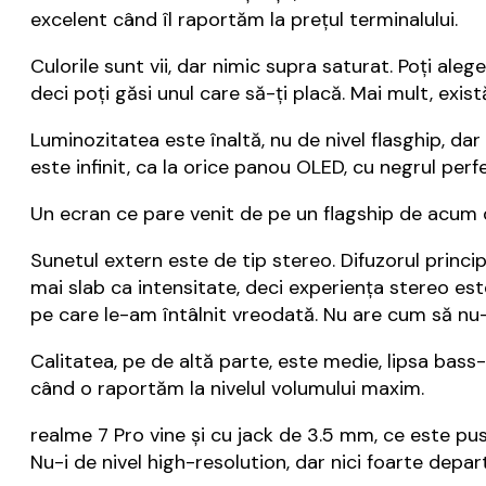
excelent când îl raportăm la prețul terminalului.
Culorile sunt vii, dar nimic supra saturat. Poți al
deci poți găsi unul care să-ți placă. Mai mult, există
Luminozitatea este înaltă, nu de nivel flasghip, dar 
este infinit, ca la orice panou OLED, cu negrul perf
Un ecran ce pare venit de pe un flagship de acum d
Sunetul extern este de tip stereo. Difuzorul princi
mai slab ca intensitate, deci experiența stereo es
pe care le-am întâlnit vreodată. Nu are cum să nu-
Calitatea, pe de altă parte, este medie, lipsa bass-
când o raportăm la nivelul volumului maxim.
realme 7 Pro vine și cu jack de 3.5 mm, ce este pus
Nu-i de nivel high-resolution, dar nici foarte depar