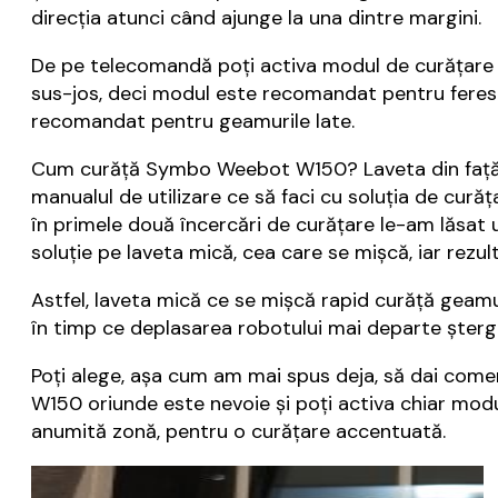
direcția atunci când ajunge la una dintre margini.
De pe telecomandă poți activa modul de curățare în
sus-jos, deci modul este recomandat pentru ferestre
recomandat pentru geamurile late.
Cum curăță Symbo Weebot W150? Laveta din față se m
manualul de utilizare ce să faci cu soluția de cură
în primele două încercări de curățare le-am lăsat 
soluție pe laveta mică, cea care se mișcă, iar rezult
Astfel, laveta mică ce se mișcă rapid curăță geamu
în timp ce deplasarea robotului mai departe șterge
Poți alege, așa cum am mai spus deja, să dai com
W150 oriunde este nevoie și poți activa chiar modu
anumită zonă, pentru o curățare accentuată.