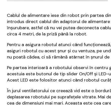
Cablul de alimentare iese din robot prin partea din
introdus direct cablul din adaptorul de alimentare 
înșurubare, astfel că nu vei putea deconecta cabluri
circa 4 metri, de la priză până la robot.
Pentru a asigura robotul atunci când funcționează, 
asiguri robotul cu acest șnur și cu ventuza, pe un
nu poată cădea, ci să rămână atârnat în șnurul de 
Pe partea interioară a robotului observi în centru g
acestuia este butonul de tip slider On/Off și LED-ul
Acest LED este folositor atunci când robotul curăță 
În jurul ventilatorului ce creează vid este o bordur
deplasarea robotului pe suprafețele vitrate. Mai d
cea de dimensiuni mai mari. Aceasta este cea care 