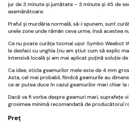
jur de 3 minute și jumătate – 3 minute și 45 de se
asemănătoare.
Praful și murdăria normală, să-i spunem, sunt cur
unele zone unde rămân ceva urme, însă acestea nu 
Ce nu poate curăța tocmai ușor Symbo Weebot W150
le desfaci cu unghia (nu am știut cum să explic ma
intensivă locală și am mai aplicat puțină soluție d
Ca idee, sticla geamurilor mele este de 4 mm gros
Asta, cel mai probabil, fiindcă geamurile au dimensi
ce ar putea duce în cazul geamurilor mari chiar la 
Dacă va fi vorba despre geamuri mari, suprafețe v
grosimea minimă recomandată de producătorul r
Preț