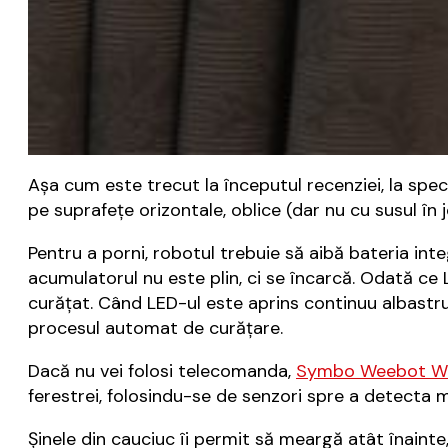
Așa cum este trecut la începutul recenziei, la sp
pe suprafețe orizontale, oblice (dar nu cu susul în
Pentru a porni, robotul trebuie să aibă bateria in
acumulatorul nu este plin, ci se încarcă. Odată ce
curățat. Când LED-ul este aprins continuu albastru
procesul automat de curățare.
Dacă nu vei folosi telecomanda,
Symbo Weebot W
ferestrei, folosindu-se de senzori spre a detecta m
Șinele din cauciuc îi permit să meargă atât înainte