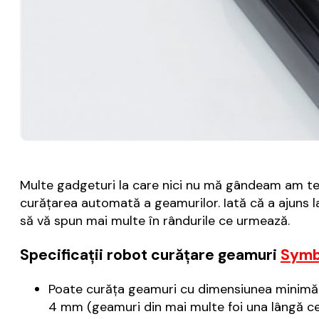
Multe gadgeturi la care nici nu mă gândeam am tes
curățarea automată a geamurilor. Iată că a ajuns 
să vă spun mai multe în rândurile ce urmează.
Specificații robot curățare geamuri
Symb
Poate curăța geamuri cu dimensiunea minimă 
4 mm (geamuri din mai multe foi una lângă cea