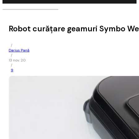
Robot curățare geamuri Symbo We
/
Darius Pană
/
13 nov. 20
/
9