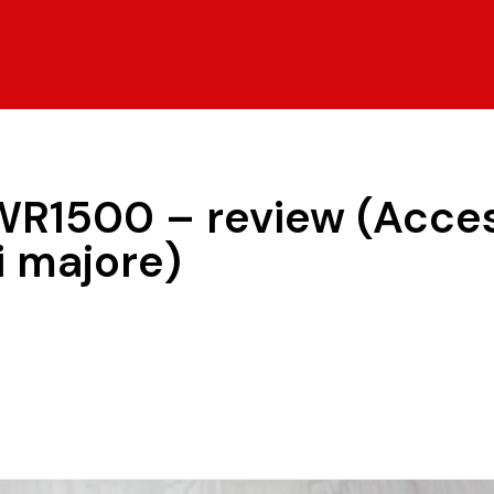
WR1500 – review (Acces
i majore)