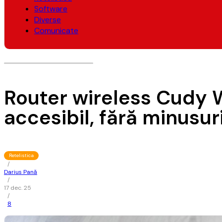
Software
Diverse
Comunicate
Router wireless Cudy 
accesibil, fără minusur
Retelistica
/
Darius Pană
/
17 dec. 25
/
8