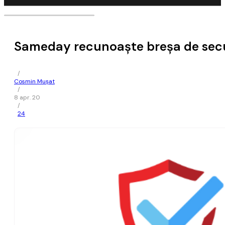
Sameday recunoaşte breşa de securit
/
Cosmin Mușat
/
8 apr. 20
/
24