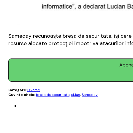
Sameday recunoaşte breşa de securitate, îşi cere sc
resurse alocate protecţiei împotriva atacurilor inf
Abonaț
Categorii:
Diverse
Cuvinte cheie:
bresa de securitate
,
eMag
,
Sameday