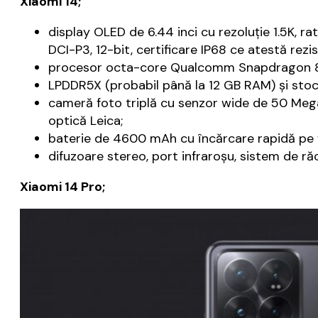
Xiaomi 14;
display OLED de 6.44 inci cu rezoluţie 1.5K, r
DCI-P3, 12-bit, certificare IP68 ce atestă rezis
procesor octa-core Qualcomm Snapdragon 8 
LPDDR5X (probabil până la 12 GB RAM) şi stoca
cameră foto triplă cu senzor wide de 50 Mega
optică Leica;
baterie de 4600 mAh cu încărcare rapidă pe fi
difuzoare stereo, port infraroşu, sistem de r
Xiaomi 14 Pro;