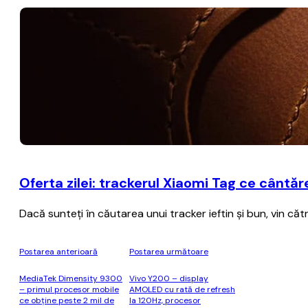
Oferta zilei: trackerul Xiaomi Tag ce cântă
Dacă sunteţi în căutarea unui tracker ieftin şi bun, vin că
Postarea anterioară
Postarea următoare
MediaTek Dimensity 9300
Vivo Y200 – display
– primul procesor mobile
AMOLED cu rată de refresh
ce obţine peste 2 mil de
la 120Hz, procesor