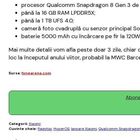
procesor Qualcomm Snapdragon 8 Gen 3 de t
până la 16 GB RAM LPDDR5X;
până la 1 TB UFS 4.0;
cameră foto cvadruplă cu senzor principal S
baterie 5000 mAh cu încărcare pe fir la 120W
Mai multe detalii vom afla peste doar 3 zile, chi
loc la începutul anului viitor, probabil la MWC Bar
Sursa:
fonearena.com
Abonaț
Categorii:
Xiaomi
Cuvinte cheie:
flagship
,
HyperOS
,
lansare Xiaomi
,
Qualcomm Snapdragon