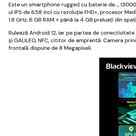
Este un smartphone rugged cu baterie de…, 13000 mAh
ul IPS de 6.58 inci cu rezoluție FHD+, procesor M
1.8 GHz, 6 GB RAM + până la 4 GB preluați din spaț
Rulează Android 12, iar pe partea de conectivitat
și GALILEO, NFC, cititor de amprentă. Camera princ
frontală dispune de 8 Megapixeli.