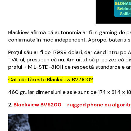
Blackiew afirmă că autonomia ar fi în gaming de pân
confirmate în mod independent. Apropo, bateria s
Prețul său ar fi de 179.99 dolari, dar când intru pe
TVA-ul, presupun că nu. Am uitat să precizez că di
praful + MIL-STD-810H ce respectă standardele a
Cât cântărește Blackview BV7100?
460 gr., iar dimensiunile sale sunt de 174 x 81.4 x 1
2.
Blackview BV5200 – rugged phone cu algorit