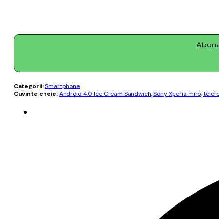
Abonaț
Categorii:
Smartphone
Cuvinte cheie:
Android 4.0 Ice Cream Sandwich
,
Sony Xperia miro
,
telef