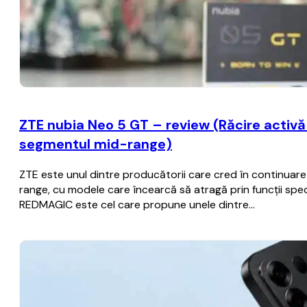
ZTE nubia Neo 5 GT – review (Răcire activă c
segmentul mid-range)
ZTE este unul dintre producătorii care cred în continua
range, cu modele care încearcă să atragă prin funcții spec
REDMAGIC este cel care propune unele dintre…