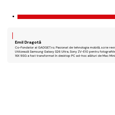
Emil Dragotă
Co-Fondator al GADGET.ro; Pasionat de tehnologia mobilă, scrie review
Utilizează Samsung Galaxy S26 Ultra, Sony ZV-E10 pentru fotografiile
16X 9SG a fost transformat în desktop PC ad-hoc alături de Mac Mini 