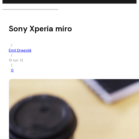
Sony Xperia miro
/
Emil Dragotă
/
13 iun. 12
/
0