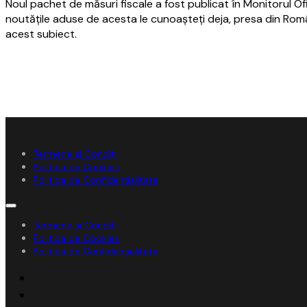
Noul pachet de măsuri fiscale a fost publicat în Monitorul Of
noutăţile aduse de acesta le cunoaşteţi deja, presa din Rom
acest subiect.
Termene și Condiții
Politica de Cookies
Politica de Confidențialitate
Termene și Condiții
Politica de Cookies
Politica de Confidențialitate