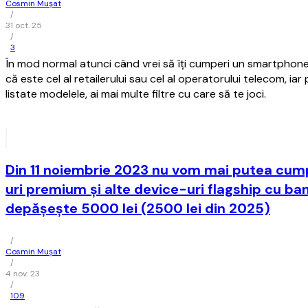
Cosmin Mușat
/
31 oct. 25
/
3
În mod normal atunci când vrei să îţi cumperi un smartphone, 
că este cel al retailerului sau cel al operatorului telecom, ia
listate modelele, ai mai multe filtre cu care să te joci.
Din 11 noiembrie 2023 nu vom mai putea cu
uri premium şi alte device-uri flagship cu ban
depăşeşte 5000 lei (2500 lei din 2025)
/
Cosmin Mușat
/
4 nov. 23
/
109