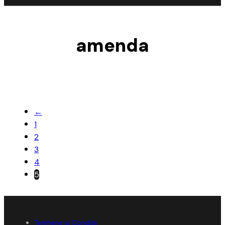
amenda
←
1
2
3
4
5
Termene și Condiții