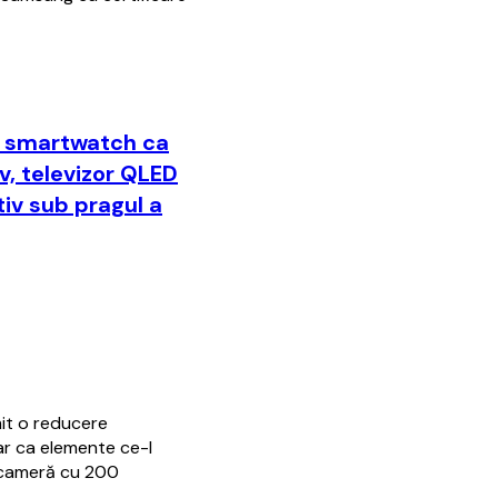
un smartwatch ca
iv, televizor QLED
iv sub pragul a
mit o reducere
ar ca elemente ce-l
W, cameră cu 200