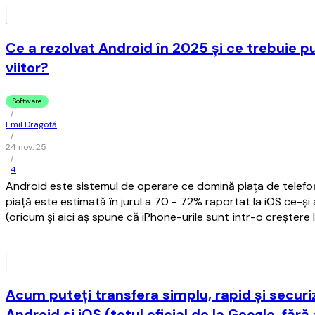
Ce a rezolvat Android în 2025 și ce trebuie pu
viitor?
Software
/
Emil Dragotă
/
24 nov. 25
/
4
Android este sistemul de operare ce domină piața de telefo
piață este estimată în jurul a 70 - 72% raportat la iOS ce-și
(oricum și aici aș spune că iPhone-urile sunt într-o creștere l
Acum puteţi transfera simplu, rapid şi securiz
Android şi iOS (totul oficial de la Google, fără 