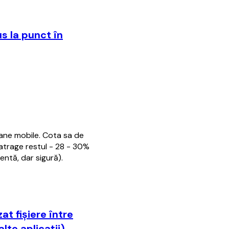
s la punct în
ane mobile. Cota sa de
 atrage restul - 28 - 30%
entă, dar sigură).
at fişiere între
alte aplicaţii)