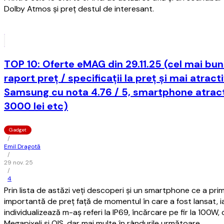
Dolby Atmos și preț destul de interesant.
TOP 10: Oferte eMAG din 29.11.25 (cel mai b
raport preț / specificații la preț și mai atract
Samsung cu nota 4.76 / 5, smartphone atract
3000 lei etc)
Gadget
/
Emil Dragotă
/
29 nov. 25
/
4
Prin lista de astăzi veți descoperi și un smartphone ce a pri
importantă de preț față de momentul în care a fost lansat, i
individualizează m-aș referi la IP69, încărcare pe fir la 100
Megapixeli și OIS, dar mai multe în rândurile următoare.