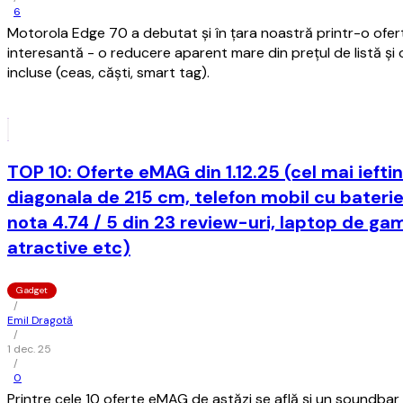
6
Motorola Edge 70 a debutat și în țara noastră printr-o ofe
interesantă - o reducere aparent mare din prețul de listă și
incluse (ceas, căști, smart tag).
TOP 10: Oferte eMAG din 1.12.25 (cel mai iefti
diagonala de 215 cm, telefon mobil cu bater
nota 4.74 / 5 din 23 review-uri, laptop de gam
atractive etc)
Gadget
/
Emil Dragotă
/
1 dec. 25
/
0
Printre cele 10 oferte eMAG de astăzi se află și un soundbar