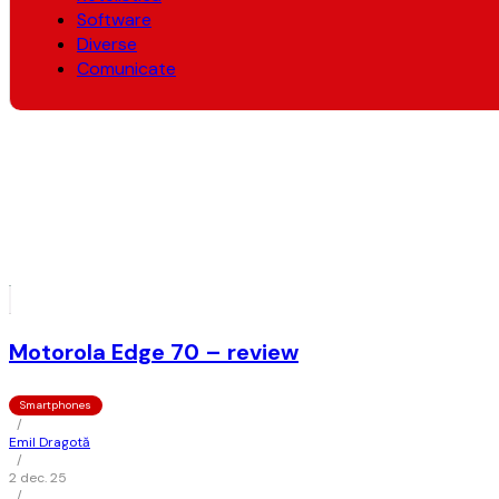
Software
Diverse
Comunicate
Motorola Edge 70 – review
Smartphones
/
Emil Dragotă
/
2 dec. 25
/