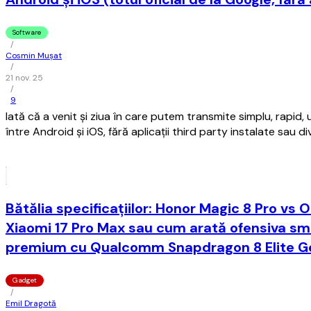
Software
/
Cosmin Mușat
/
21 nov. 25
/
9
Iată că a venit şi ziua în care putem transmite simplu, rapid, u
între Android şi iOS, fără aplicaţii third party instalate sau dive
Bătălia specificațiilor: Honor Magic 8 Pro vs 
Xiaomi 17 Pro Max sau cum arată ofensiva sm
premium cu Qualcomm Snapdragon 8 Elite G
Gadget
/
Emil Dragotă