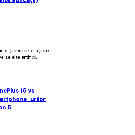
şor şi securizat fişiere
rse alte artificii.
OnePlus 15 vs
artphone-urilor
en 5